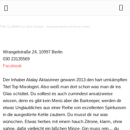
THE CLUBMAP by Jens Schwan
·
Kassettenkinder im House Keller
Wrangelstraße 24, 10997 Berlin
030 23135569
Facebook
Der Inhaber Atalay Aktasinner gewann 2013 den hart umkämpften
Titel Top Mixologist. Also weiß man dort schon was man dir ins
Glas schüttet. Du solltest es auch zumindest ansatzweise
wissen, denn es gibt kein Menü aber die Barkeeper, werden dir
etwas Unglaubliches aus einer Reihe von exzellenten Spirituosen
in die ausgedörrte Kehle zaubern. Du musst dir nur was
wünschen. Etwas herbes mit einem hauch Zitrone, klarm, ohne
sahne, dafür vielleicht ein bißchen Minze, Gin muss rein… du