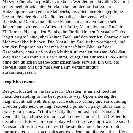
Missverständnis im positivsten Sinne. Wer den prachtvollen Saal mit
seiner beeindruckenden Stuckdecke und den umlaufenden
Holzemporen zum ersten Mal betritt, erwartet eher eine gepflegte
Teestunde oder einen Debütantenball als eine verschwitzte
Rockshow. Doch genau dieser Kontrast macht den Laden seit
Jahrzehnten zur ersten Adresse für Indie, Alternative und Rock in
Elbflorenz. Hier spielen Bands, die für die kleinen Neustadt-Clubs
längst zu groß sind, aber keinen Bock auf den sterilen Charme einer
Mehrzweckhalle haben. Die Akustik im Saal ist hervorragend, und
von den Emporen aus hat man den perfekten Blick auf das
Geschehen, ohne sich in den Moshpit stürzen zu müssen. Wer den
Weg nach Briesnitz auf sich nimmt, kriegt hier ehrliche Live-Kultur
ohne den üblichen Szene-Schnickschnack serviert. Ein Ort, der
beweist, dass Stil und massiver Lärm verdammt gut
zusammenpassen.
–english version–
Beatpol, located in the far west of Dresden, is an architectural
misunderstanding in the best possible way. Upon entering the
magnificent hall with its impressive stucco ceiling and surrounding
wooden galleries, one might expect a polite tea party rather than a
sweaty rock show. Yet, it’s exactly this contrast that has made the
venue the top address for indie, alternative, and rock in Dresden for
decades. This is where bands play when they’ve outgrown the small
Neustadt clubs but want to avoid the sterile atmosphere of multi-
purpose arenas. The acoustics are excellent, and the galleries offer a