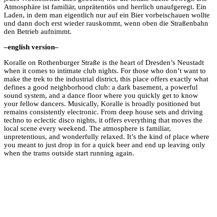
Atmosphäre ist familiär, unprätentiös und herrlich unaufgeregt. Ein
Laden, in dem man eigentlich nur auf ein Bier vorbeischauen wollte
und dann doch erst wieder rauskommt, wenn oben die Straßenbahn
den Betrieb aufnimmt.
–english version–
Koralle on Rothenburger Straße is the heart of Dresden’s Neustadt
when it comes to intimate club nights. For those who don’t want to
make the trek to the industrial district, this place offers exactly what
defines a good neighborhood club: a dark basement, a powerful
sound system, and a dance floor where you quickly get to know
your fellow dancers. Musically, Koralle is broadly positioned but
remains consistently electronic. From deep house sets and driving
techno to eclectic disco nights, it offers everything that moves the
local scene every weekend. The atmosphere is familiar,
unpretentious, and wonderfully relaxed. It’s the kind of place where
you meant to just drop in for a quick beer and end up leaving only
when the trams outside start running again.