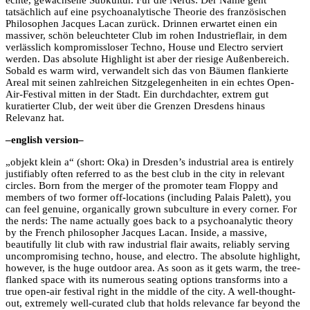
echte, gewachsene Subkultur. Für die Nerds: Der Name geht
tatsächlich auf eine psychoanalytische Theorie des französischen
Philosophen Jacques Lacan zurück. Drinnen erwartet einen ein
massiver, schön beleuchteter Club im rohen Industrieflair, in dem
verlässlich kompromissloser Techno, House und Electro serviert
werden. Das absolute Highlight ist aber der riesige Außenbereich.
Sobald es warm wird, verwandelt sich das von Bäumen flankierte
Areal mit seinen zahlreichen Sitzgelegenheiten in ein echtes Open-
Air-Festival mitten in der Stadt. Ein durchdachter, extrem gut
kuratierter Club, der weit über die Grenzen Dresdens hinaus
Relevanz hat.
–english version–
„objekt klein a“ (short: Oka) in Dresden’s industrial area is entirely
justifiably often referred to as the best club in the city in relevant
circles. Born from the merger of the promoter team Floppy and
members of two former off-locations (including Palais Palett), you
can feel genuine, organically grown subculture in every corner. For
the nerds: The name actually goes back to a psychoanalytic theory
by the French philosopher Jacques Lacan. Inside, a massive,
beautifully lit club with raw industrial flair awaits, reliably serving
uncompromising techno, house, and electro. The absolute highlight,
however, is the huge outdoor area. As soon as it gets warm, the tree-
flanked space with its numerous seating options transforms into a
true open-air festival right in the middle of the city. A well-thought-
out, extremely well-curated club that holds relevance far beyond the