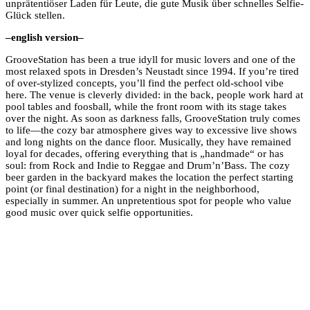
unprätentiöser Laden für Leute, die gute Musik über schnelles Selfie-
Glück stellen.
–english version–
GrooveStation has been a true idyll for music lovers and one of the
most relaxed spots in Dresden’s Neustadt since 1994. If you’re tired
of over-stylized concepts, you’ll find the perfect old-school vibe
here. The venue is cleverly divided: in the back, people work hard at
pool tables and foosball, while the front room with its stage takes
over the night. As soon as darkness falls, GrooveStation truly comes
to life—the cozy bar atmosphere gives way to excessive live shows
and long nights on the dance floor. Musically, they have remained
loyal for decades, offering everything that is „handmade“ or has
soul: from Rock and Indie to Reggae and Drum’n’Bass. The cozy
beer garden in the backyard makes the location the perfect starting
point (or final destination) for a night in the neighborhood,
especially in summer. An unpretentious spot for people who value
good music over quick selfie opportunities.