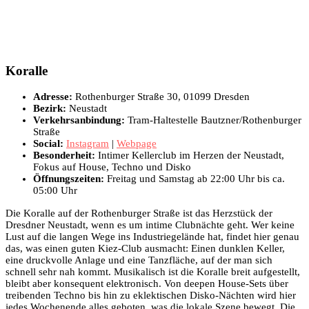
Koralle
Adresse:
Rothenburger Straße 30, 01099 Dresden
Bezirk:
Neustadt
Verkehrsanbindung:
Tram-Haltestelle Bautzner/Rothenburger
Straße
Social:
Instagram
|
Webpage
Besonderheit:
Intimer Kellerclub im Herzen der Neustadt,
Fokus auf House, Techno und Disko
Öffnungszeiten:
Freitag und Samstag ab 22:00 Uhr bis ca.
05:00 Uhr
Die Koralle auf der Rothenburger Straße ist das Herzstück der
Dresdner Neustadt, wenn es um intime Clubnächte geht. Wer keine
Lust auf die langen Wege ins Industriegelände hat, findet hier genau
das, was einen guten Kiez-Club ausmacht: Einen dunklen Keller,
eine druckvolle Anlage und eine Tanzfläche, auf der man sich
schnell sehr nah kommt. Musikalisch ist die Koralle breit aufgestellt,
bleibt aber konsequent elektronisch. Von deepen House-Sets über
treibenden Techno bis hin zu eklektischen Disko-Nächten wird hier
jedes Wochenende alles geboten, was die lokale Szene bewegt. Die