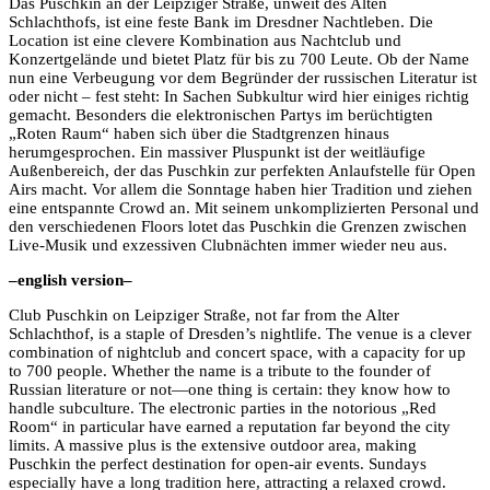
Das Puschkin an der Leipziger Straße, unweit des Alten
Schlachthofs, ist eine feste Bank im Dresdner Nachtleben. Die
Location ist eine clevere Kombination aus Nachtclub und
Konzertgelände und bietet Platz für bis zu 700 Leute. Ob der Name
nun eine Verbeugung vor dem Begründer der russischen Literatur ist
oder nicht – fest steht: In Sachen Subkultur wird hier einiges richtig
gemacht. Besonders die elektronischen Partys im berüchtigten
„Roten Raum“ haben sich über die Stadtgrenzen hinaus
herumgesprochen. Ein massiver Pluspunkt ist der weitläufige
Außenbereich, der das Puschkin zur perfekten Anlaufstelle für Open
Airs macht. Vor allem die Sonntage haben hier Tradition und ziehen
eine entspannte Crowd an. Mit seinem unkomplizierten Personal und
den verschiedenen Floors lotet das Puschkin die Grenzen zwischen
Live-Musik und exzessiven Clubnächten immer wieder neu aus.
–english version–
Club Puschkin on Leipziger Straße, not far from the Alter
Schlachthof, is a staple of Dresden’s nightlife. The venue is a clever
combination of nightclub and concert space, with a capacity for up
to 700 people. Whether the name is a tribute to the founder of
Russian literature or not—one thing is certain: they know how to
handle subculture. The electronic parties in the notorious „Red
Room“ in particular have earned a reputation far beyond the city
limits. A massive plus is the extensive outdoor area, making
Puschkin the perfect destination for open-air events. Sundays
especially have a long tradition here, attracting a relaxed crowd.