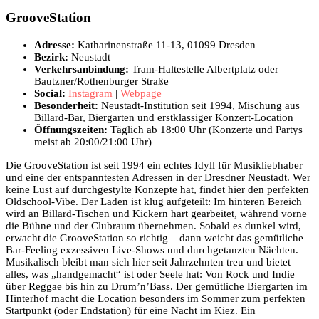
GrooveStation
Adresse:
Katharinenstraße 11-13, 01099 Dresden
Bezirk:
Neustadt
Verkehrsanbindung:
Tram-Haltestelle Albertplatz oder
Bautzner/Rothenburger Straße
Social:
Instagram
|
Webpage
Besonderheit:
Neustadt-Institution seit 1994, Mischung aus
Billard-Bar, Biergarten und erstklassiger Konzert-Location
Öffnungszeiten:
Täglich ab 18:00 Uhr (Konzerte und Partys
meist ab 20:00/21:00 Uhr)
Die GrooveStation ist seit 1994 ein echtes Idyll für Musikliebhaber
und eine der entspanntesten Adressen in der Dresdner Neustadt. Wer
keine Lust auf durchgestylte Konzepte hat, findet hier den perfekten
Oldschool-Vibe. Der Laden ist klug aufgeteilt: Im hinteren Bereich
wird an Billard-Tischen und Kickern hart gearbeitet, während vorne
die Bühne und der Clubraum übernehmen. Sobald es dunkel wird,
erwacht die GrooveStation so richtig – dann weicht das gemütliche
Bar-Feeling exzessiven Live-Shows und durchgetanzten Nächten.
Musikalisch bleibt man sich hier seit Jahrzehnten treu und bietet
alles, was „handgemacht“ ist oder Seele hat: Von Rock und Indie
über Reggae bis hin zu Drum’n’Bass. Der gemütliche Biergarten im
Hinterhof macht die Location besonders im Sommer zum perfekten
Startpunkt (oder Endstation) für eine Nacht im Kiez. Ein