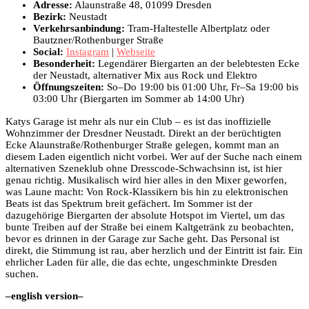
Adresse:
Alaunstraße 48, 01099 Dresden
Bezirk:
Neustadt
Verkehrsanbindung:
Tram-Haltestelle Albertplatz oder
Bautzner/Rothenburger Straße
Social:
Instagram
|
Webseite
Besonderheit:
Legendärer Biergarten an der belebtesten Ecke
der Neustadt, alternativer Mix aus Rock und Elektro
Öffnungszeiten:
So–Do 19:00 bis 01:00 Uhr, Fr–Sa 19:00 bis
03:00 Uhr (Biergarten im Sommer ab 14:00 Uhr)
Katys Garage ist mehr als nur ein Club – es ist das inoffizielle
Wohnzimmer der Dresdner Neustadt. Direkt an der berüchtigten
Ecke Alaunstraße/Rothenburger Straße gelegen, kommt man an
diesem Laden eigentlich nicht vorbei. Wer auf der Suche nach einem
alternativen Szeneklub ohne Dresscode-Schwachsinn ist, ist hier
genau richtig. Musikalisch wird hier alles in den Mixer geworfen,
was Laune macht: Von Rock-Klassikern bis hin zu elektronischen
Beats ist das Spektrum breit gefächert. Im Sommer ist der
dazugehörige Biergarten der absolute Hotspot im Viertel, um das
bunte Treiben auf der Straße bei einem Kaltgetränk zu beobachten,
bevor es drinnen in der Garage zur Sache geht. Das Personal ist
direkt, die Stimmung ist rau, aber herzlich und der Eintritt ist fair. Ein
ehrlicher Laden für alle, die das echte, ungeschminkte Dresden
suchen.
–english version–