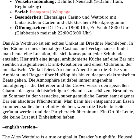
Verkehrsanbindung:
Bahnhof Neustadt (S-Bahn, Tram,
Regionalzug)
Social:
Instagram
|
Webpage
Besonderheit:
Ehemaliges Casino und Wettbüro mit
fantastischem Garten und eklektischem Musikprogramm
Öffnungszeiten:
Di–Do ab 18:00 Uhr, Fr–Sa ab 18:00 Uhr
(Clubbetrieb meist ab 22:00/23:00 Uhr)
Das Alte Wettbüro ist ein echtes Unikat im Dresdner Nachtleben. In
den Räumen eines ehemaligen Casinos und Verlagshauses findet
man heute eine Location, die sich konsequent jeder Schublade
entzieht. Hier trifft eine junge, ambitionierte Küche auf eine Bar mit
ziemlich ausgefallenen Drink-Kreationen und einen Clubraum, der
musikalische Vielfalt feiert. An einem Abend kann die Reise von
Ambient und Reggae über HipHop bis hin zu deepen elektronischen
Beats gehen. Die Atmosphäre ist dabei immer angenehm
unaufgeregt – die Betreiber und die Crowd wissen den speziellen
Charme des geschichtsträchtigen Gebäudes zu schätzen. Besonders
im Sommer ist der versteckte, super gemütliche Garten samt eigener
Bar ein absoluter Pflichttermin. Man kann hier entspannt zum Essen
kommen, sollte aber definitiv bleiben, wenn die Tische beiseite
geräumt werden und der Partybereich übernimmt. Ein Ort für Leute,
die keine Lust auf Einheitsbrei haben.
–english version–
The Altes Wettbüro is a true original in Dresden’s nightlife. Housed