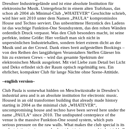
Dresdner Industriegelände und ist eine absolute Institution für
elektronische Musik. Untergebracht in einem alten Trafohaus, das
schon ab 2004 als Minimal-Club „WHATEVER“ Geschichte schrieb,
wird hier seit 2010 unter dem Namen „PAULA“ kompromisslos
House und Techno serviert. Das unbestrittene Herzstück des Ladens
ist das wuchtige Funktion-One Soundsystem, das den rohen Wänden
ordentlich Druck verpasst. Was den Club besonders macht, ist seine
perfekte, intime Größe: Hier verläuft man sich nicht in
unpersönlichen Industriehallen, sondern feiert extrem dicht an der
Musik und an der Crowd. Dank eines breit aufgestellten Bookings –
von den Reihen des langjährigen Veranstalters Steffen Gläeser bis
hin zu externen Crews – wird das gesamte Spektrum der
elektronischen Musik ausgelotet. Mit viel Liebe zum Detail bei Licht
und Deko erfindet sich der Raum optisch regelmäßig neu. Ein
ehrlicher, kompakter Club für lange Nächte ohne Szene-Attitüde.
–english version–
Club Paula is somewhat hidden on Meschwitzstraße in Dresden’s
industrial area and is an absolute institution for electronic music.
Housed in an old transformer building that already made history
starting in 2004 as the minimal club „WHATEVER“,
uncompromising house and techno have been served here under the
name „PAULA“ since 2010. The undisputed centerpiece of the
venue is the massive Funktion-One sound system, which puts
serious pressure on the raw walls. What makes the club special is its