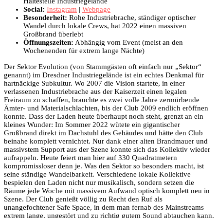
Haltestelle Industriegelände
Social:
Instagram
|
Webpage
Besonderheit:
Rohe Industriebrache, ständiger optischer
Wandel durch lokale Crews, hat 2022 einen massiven
Großbrand überlebt
Öffnungszeiten:
Abhängig vom Event (meist an den
Wochenenden für extrem lange Nächte)
Der Sektor Evolution (von Stammgästen oft einfach nur „Sektor“
genannt) im Dresdner Industriegelände ist ein echtes Denkmal für
hartnäckige Subkultur. Wo 2007 die Vision startete, in einer
verlassenen Industriebrache aus der Kaiserzeit einen legalen
Freiraum zu schaffen, brauchte es zwei volle Jahre zermürbende
Ämter- und Materialschlachten, bis der Club 2009 endlich eröffnen
konnte. Dass der Laden heute überhaupt noch steht, grenzt an ein
kleines Wunder: Im Sommer 2022 wütete ein gigantischer
Großbrand direkt im Dachstuhl des Gebäudes und hätte den Club
beinahe komplett vernichtet. Nur dank einer alten Brandmauer und
massivstem Support aus der Szene konnte sich das Kollektiv wieder
aufrappeln. Heute feiert man hier auf 330 Quadratmetern
kompromissloser denn je. Was den Sektor so besonders macht, ist
seine ständige Wandelbarkeit. Verschiedene lokale Kollektive
bespielen den Laden nicht nur musikalisch, sondern setzen die
Räume jede Woche mit massivem Aufwand optisch komplett neu in
Szene. Der Club genießt völlig zu Recht den Ruf als
unangefochtener Safe Space, in dem man fernab des Mainstreams
extrem lange, ungestört und zu richtig gutem Sound abtauchen kann.