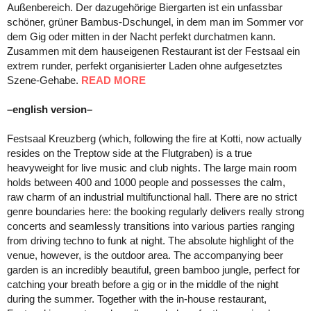
Außenbereich. Der dazugehörige Biergarten ist ein unfassbar
schöner, grüner Bambus-Dschungel, in dem man im Sommer vor
dem Gig oder mitten in der Nacht perfekt durchatmen kann.
Zusammen mit dem hauseigenen Restaurant ist der Festsaal ein
extrem runder, perfekt organisierter Laden ohne aufgesetztes
Szene-Gehabe.
READ MORE
–english version–
Festsaal Kreuzberg (which, following the fire at Kotti, now actually
resides on the Treptow side at the Flutgraben) is a true
heavyweight for live music and club nights. The large main room
holds between 400 and 1000 people and possesses the calm,
raw charm of an industrial multifunctional hall. There are no strict
genre boundaries here: the booking regularly delivers really strong
concerts and seamlessly transitions into various parties ranging
from driving techno to funk at night. The absolute highlight of the
venue, however, is the outdoor area. The accompanying beer
garden is an incredibly beautiful, green bamboo jungle, perfect for
catching your breath before a gig or in the middle of the night
during the summer. Together with the in-house restaurant,