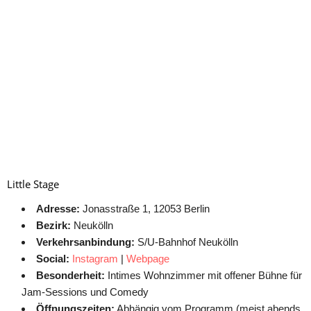
Little Stage
Adresse:
Jonasstraße 1, 12053 Berlin
Bezirk:
Neukölln
Verkehrsanbindung:
S/U-Bahnhof Neukölln
Social:
Insta
g
ram
|
Webpage
Besonderheit:
Intimes Wohnzimmer mit offener Bühne für
Jam-Sessions und Comedy
Öffnungszeiten:
Abhängig vom Programm (meist abends