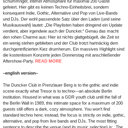
schummriger, intimer Atmosphäre für maximal 200 Gäste
gefeiert. Hier gibt es keinen Techno-Einheitsbrei, sondern
konsequent Indie, Gothic, Alternative und Pop von Live-Bands
und DJs. Der wohl passendste Satz über den Laden (und seine
Musikauswahl) lautet: „Die Playlisten haben dringend ein Update
verdient, aber irgendwie auch der Duncker.“ Genau das macht
den rohen Charme aus: Hier ist nichts glattgebügelt, die Zeit ist
ein wenig stehen geblieben und der Club trotzt hartnäckig dem
durchgentrifizierten Kiez drumherum. Ein massives Highlight sind
die kostenlosen Konzerte jeden Donnerstag mit anschließender
Aftershow-Party.
READ MORE
–english version–
The Duncker Club in Prenzlauer Berg is to the gothic and indie
scene exactly what Tresor is to techno—an absolute Berlin
institution. Housed in what was a GDR youth club until the fall of
the Berlin Wall in 1989, this intimate space for a maximum of 200
guests still offers a dark, cozy atmosphere. You won’t find
standard techno here; instead, the focus is strictly on indie, gothic,
alternative, and pop from live bands and DJs. The most fitting
sentence to describe the venue (and its music selection) is: „The