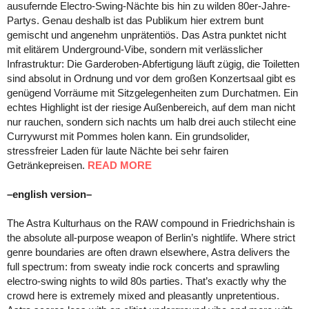
ausufernde Electro-Swing-Nächte bis hin zu wilden 80er-Jahre-
Partys. Genau deshalb ist das Publikum hier extrem bunt
gemischt und angenehm unprätentiös. Das Astra punktet nicht
mit elitärem Underground-Vibe, sondern mit verlässlicher
Infrastruktur: Die Garderoben-Abfertigung läuft zügig, die Toiletten
sind absolut in Ordnung und vor dem großen Konzertsaal gibt es
genügend Vorräume mit Sitzgelegenheiten zum Durchatmen. Ein
echtes Highlight ist der riesige Außenbereich, auf dem man nicht
nur rauchen, sondern sich nachts um halb drei auch stilecht eine
Currywurst mit Pommes holen kann. Ein grundsolider,
stressfreier Laden für laute Nächte bei sehr fairen
Getränkepreisen.
READ MORE
–english version–
The Astra Kulturhaus on the RAW compound in Friedrichshain is
the absolute all-purpose weapon of Berlin’s nightlife. Where strict
genre boundaries are often drawn elsewhere, Astra delivers the
full spectrum: from sweaty indie rock concerts and sprawling
electro-swing nights to wild 80s parties. That’s exactly why the
crowd here is extremely mixed and pleasantly unpretentious.