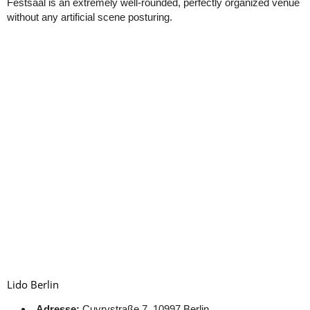
Festsaal is an extremely well-rounded, perfectly organized venue
without any artificial scene posturing.
Lido Berlin
Adresse:
Cuvrystraße 7, 10997 Berlin