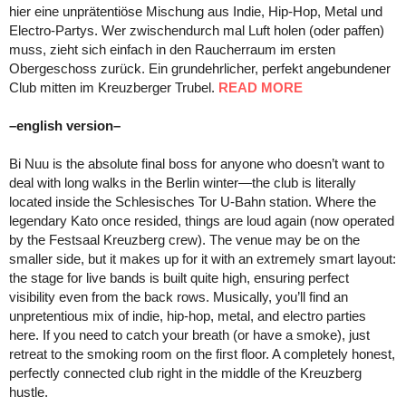
hier eine unprätentiöse Mischung aus Indie, Hip-Hop, Metal und
Electro-Partys. Wer zwischendurch mal Luft holen (oder paffen)
muss, zieht sich einfach in den Raucherraum im ersten
Obergeschoss zurück. Ein grundehrlicher, perfekt angebundener
Club mitten im Kreuzberger Trubel.
READ MORE
–english version–
Bi Nuu is the absolute final boss for anyone who doesn’t want to
deal with long walks in the Berlin winter—the club is literally
located inside the Schlesisches Tor U-Bahn station. Where the
legendary Kato once resided, things are loud again (now operated
by the Festsaal Kreuzberg crew). The venue may be on the
smaller side, but it makes up for it with an extremely smart layout:
the stage for live bands is built quite high, ensuring perfect
visibility even from the back rows. Musically, you’ll find an
unpretentious mix of indie, hip-hop, metal, and electro parties
here. If you need to catch your breath (or have a smoke), just
retreat to the smoking room on the first floor. A completely honest,
perfectly connected club right in the middle of the Kreuzberg
hustle.