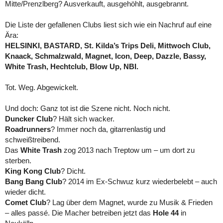
Mitte/Prenzlberg? Ausverkauft, ausgehöhlt, ausgebrannt.
Die Liste der gefallenen Clubs liest sich wie ein Nachruf auf eine
Ära:
HELSINKI, BASTARD, St. Kilda’s Trips Deli, Mittwoch Club,
Knaack, Schmalzwald, Magnet, Icon, Deep, Dazzle, Bassy,
White Trash, Hechtclub, Blow Up, NBI.
Tot. Weg. Abgewickelt.
Und doch: Ganz tot ist die Szene nicht. Noch nicht.
Duncker Club
? Hält sich wacker.
Roadrunners
? Immer noch da, gitarrenlastig und
schweißtreibend.
Das
White Trash
zog 2013 nach Treptow um – um dort zu
sterben.
King Kong Club
? Dicht.
Bang Bang Club
? 2014 im Ex-Schwuz kurz wiederbelebt – auch
wieder dicht.
Comet Club
? Lag über dem Magnet, wurde zu Musik & Frieden
– alles passé. Die Macher betreiben jetzt das
Hole 44
in