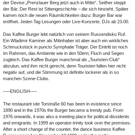
der Devise „Prenzlauer Berg jetzt auch in Mitte“. Seither steppt
der Bär. Der Rest ist Sittengeschichte – die sich hinzieht. Später
kamen noch die neuen Räumlichkeiten dazu: Burger Bar war
eröffnet. Jeden Tag Lesungen oder Live-Konzerte. DJs ab 23.00.
Das Kaffee Burger lebt natürlich von seinem Russendisko Ruf.
Ein Wladimir Kaminer als Mitinhaber ist aber auch ein wirkliches
Schmuckstück in puncto Symphatie Träger. Der Eintritt ist noch
im Rahmen, das Ambiente wie in den 50ern; Fluch und Segen
zugleich. Das Kaffee Burger manchmal als „Touristen-Club“
abzutun, wird ihm nicht gerecht, denn Touristen fallen hier nicht
negativ auf, und die Stimmung ist definitiv lockerer als in so
manchen Szene-Clubs.
—–ENGLISH—–
The restaurant site Torstraße 60 has been in existence since
1890 and in the 1970s the Burger became a trendy pub. From
1976 onwards, it was also a meeting place for political dissidents
and emigrants. In 1999 an operator-trinity took over the premises.
After a short change of the counter, the dance business Kaffee