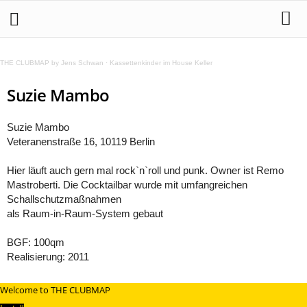
THE CLUBMAP by Jens Schwan
·
Kassettenkinder im House Keller
Suzie Mambo
Suzie Mambo
Veteranenstraße 16, 10119 Berlin
Hier läuft auch gern mal rock`n`roll und punk. Owner ist Remo
Mastroberti. Die Cocktailbar wurde mit umfangreichen
Schallschutzmaßnahmen
als Raum-in-Raum-System gebaut
BGF: 100qm
Realisierung: 2011
Welcome to THE CLUBMAP