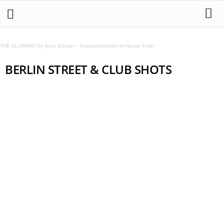
THE CLUBMAP by Jens Schwan
·
Kassettenkinder im House Keller
BERLIN STREET & CLUB SHOTS