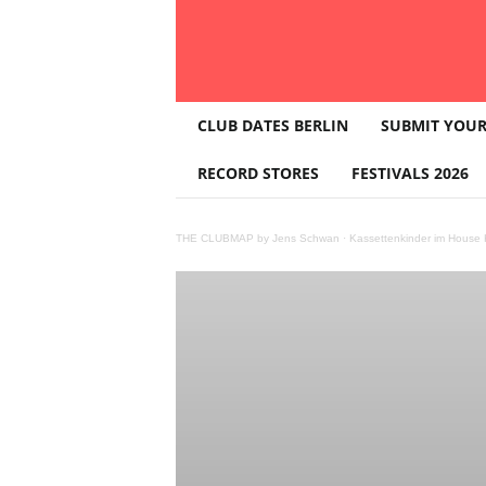
T
CLUB DATES BERLIN
SUBMIT YOUR
H
E
RECORD STORES
FESTIVALS 2026
C
L
U
THE CLUBMAP by Jens Schwan
·
Kassettenkinder im House K
B
M
A
P