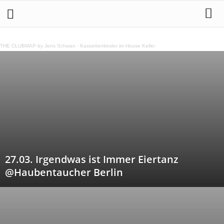
THE CLUBMAP by Jens Schwan
·
Kassettenkinder im House Keller
27.03. Irgendwas ist Immer Eiertanz
@Haubentaucher Berlin