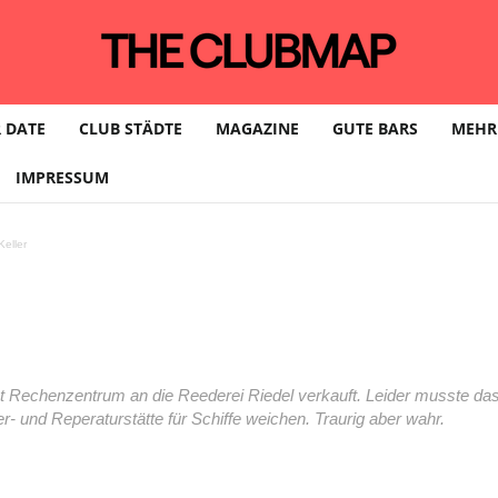
 DATE
CLUB STÄDTE
MAGAZINE
GUTE BARS
MEHR
IMPRESSUM
eller
Rechenzentrum an die Reederei Riedel verkauft. Leider musste das
- und Reperaturstätte für Schiffe weichen. Traurig aber wahr.