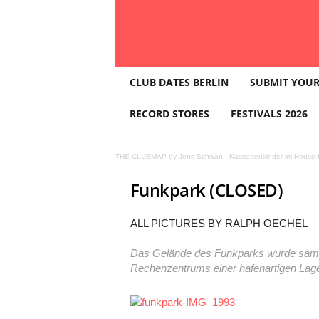
T
CLUB DATES BERLIN
SUBMIT YOUR
H
E
RECORD STORES
FESTIVALS 2026
C
L
U
THE CLUBMAP by Jens Schwan
·
Kassettenkinder im House K
B
M
Funkpark (CLOSED)
A
P
ALL PICTURES BY RALPH OECHEL
Das Gelände des Funkparks wurde samt 
Rechenzentrums einer hafenartigen Lager