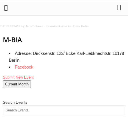
THE CLUBMAP by Jens Schwan
·
Kassettenkinder im House Keller
M-BIA
Adresse: Dircksenstr. 123/ Ecke Karl-Liebknechtstr. 10178
Berlin
Facebook
Submit New Event
Current Month
Search Events