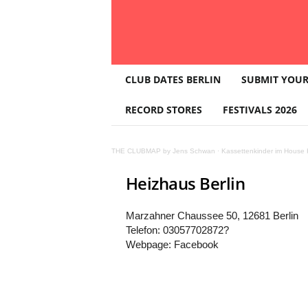
T
CLUB DATES BERLIN
SUBMIT YOUR
H
E
RECORD STORES
FESTIVALS 2026
C
L
U
THE CLUBMAP by Jens Schwan
·
Kassettenkinder im House K
B
M
Heizhaus Berlin
A
P
Marzahner Chaussee 50, 12681 Berlin
Telefon: 03057702872?
Webpage: Facebook