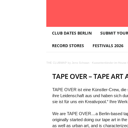
T
CLUB DATES BERLIN
SUBMIT YOUR
H
E
RECORD STORES
FESTIVALS 2026
C
L
U
THE CLUBMAP by Jens Schwan
·
Kassettenkinder im House K
B
M
TAPE OVER – TAPE ART 
A
P
TAPE OVER ist eine Künstler-Crew, die 
ihre Leidenschaft aus und haben sich du
sie ist für uns ein Kreativpool.“ Ihre We
We are TAPE OVER…a Berlin-based tape art
originally started doing our tape art in th
as well as urban art, and is characterized 