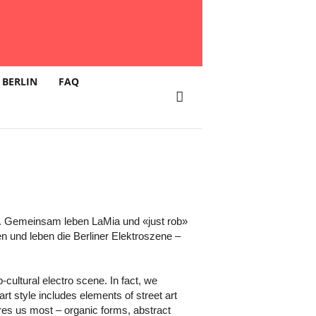
 BERLIN
FAQ
t. Gemeinsam leben LaMia und «just rob»
n und leben die Berliner Elektroszene –
ultural electro scene. In fact, we
 art style includes elements of street art
spires us most – organic forms, abstract