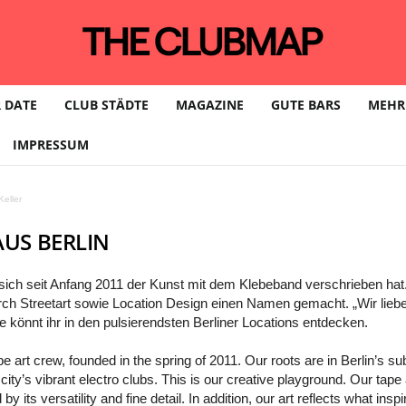
 DATE
CLUB STÄDTE
MAGAZINE
GUTE BARS
MEHR
IMPRESSUM
eller
AUS BERLIN
sich seit Anfang 2011 der Kunst mit dem Klebeband verschrieben ha
rch Streetart sowie Location Design einen Namen gemacht. „Wir liebe
rke könnt ihr in den pulsierendsten Berliner Locations entdecken.
 crew, founded in the spring of 2011. Our roots are in Berlin’s sub-c
e city’s vibrant electro clubs. This is our creative playground. Our tape
by its versatility and fine detail. In addition, our art reflects what in