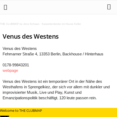
THE CLUBMAP by Jens Schwan
·
Kassettenkinder im House Keller
Venus des Westens
Venus des Westens
Fehmarner Straße 4, 13353 Berlin, Backhouse / Hinterhaus
0178-99843201
webpage
Venus des Westens ist ein temporärer Ort in der Nähe des
Westhafens in Sprengelkiez, der sich vor allem mit dunkler und
improvisierter Musik, Live und Play, Kunst und
Emanzipationspolitik beschäftigt. 120 leute passen rein.
Welcome to THE CLUBMAP