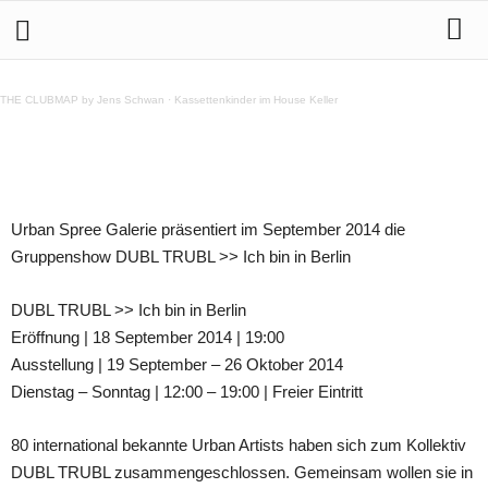
DUBL TRUBL >> Ich bin in Berlin | Opening Street Art
Exhibition at Urban Spree Berlin ab 19. September
THE CLUBMAP by Jens Schwan
·
Kassettenkinder im House Keller
Teilen
Urban Spree Galerie präsentiert im September 2014 die
Gruppenshow DUBL TRUBL >> Ich bin in Berlin
DUBL TRUBL >> Ich bin in Berlin
Eröffnung | 18 September 2014 | 19:00
Ausstellung | 19 September – 26 Oktober 2014
Dienstag – Sonntag | 12:00 – 19:00 | Freier Eintritt
80 international bekannte Urban Artists haben sich zum Kollektiv
DUBL TRUBL zusammengeschlossen. Gemeinsam wollen sie in