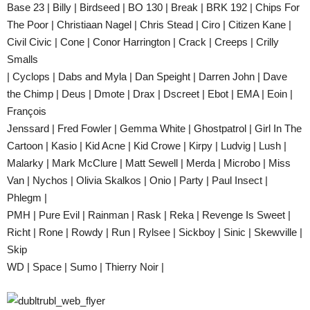
Base 23 | Billy | Birdseed | BO 130 | Break | BRK 192 | Chips For
The Poor | Christiaan Nagel | Chris Stead | Ciro | Citizen Kane |
Civil Civic | Cone | Conor Harrington | Crack | Creeps | Crilly
Smalls
| Cyclops | Dabs and Myla | Dan Speight | Darren John | Dave
the Chimp | Deus | Dmote | Drax | Dscreet | Ebot | EMA | Eoin |
François
Jenssard | Fred Fowler | Gemma White | Ghostpatrol | Girl In The
Cartoon | Kasio | Kid Acne | Kid Crowe | Kirpy | Ludvig | Lush |
Malarky | Mark McClure | Matt Sewell | Merda | Microbo | Miss
Van | Nychos | Olivia Skalkos | Onio | Party | Paul Insect |
Phlegm |
PMH | Pure Evil | Rainman | Rask | Reka | Revenge Is Sweet |
Richt | Rone | Rowdy | Run | Rylsee | Sickboy | Sinic | Skewville |
Skip
WD | Space | Sumo | Thierry Noir |