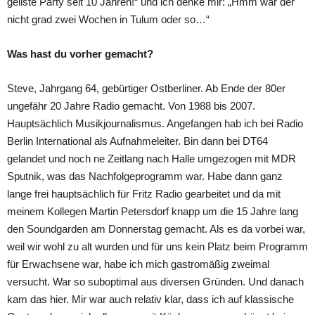
geilste Party seit 10 Jahren!“ und ich denke mir: „Hmm war der
nicht grad zwei Wochen in Tulum oder so…“
Was hast du vorher gemacht?
Steve, Jahrgang 64, gebürtiger Ostberliner. Ab Ende der 80er
ungefähr 20 Jahre Radio gemacht. Von 1988 bis 2007.
Hauptsächlich Musikjournalismus. Angefangen hab ich bei Radio
Berlin International als Aufnahmeleiter. Bin dann bei DT64
gelandet und noch ne Zeitlang nach Halle umgezogen mit MDR
Sputnik, was das Nachfolgeprogramm war. Habe dann ganz
lange frei hauptsächlich für Fritz Radio gearbeitet und da mit
meinem Kollegen Martin Petersdorf knapp um die 15 Jahre lang
den Soundgarden am Donnerstag gemacht. Als es da vorbei war,
weil wir wohl zu alt wurden und für uns kein Platz beim Programm
für Erwachsene war, habe ich mich gastromäßig zweimal
versucht. War so suboptimal aus diversen Gründen. Und danach
kam das hier. Mir war auch relativ klar, dass ich auf klassische