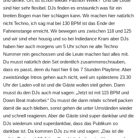
und denke: Oh, ist schon wieder Fashion Week? Und die Leute
sind hier sehr flexibel. DJs finden es erstaunlich was für ein
breiten Bogen man hier schlagen kann. Wir machen hier natürlich
nicht Techno, ich sag mal bei 130 BPM ist das Ende der
Fahnenstange erreicht. Wir bewegen uns zwischen 118 und 125
und wir sind eher housig und so bei Indiedance Kram aber DJs
haben hier auch morgens um 5 Uhr schon ne alte Techno
Nummer rein geschossen und die Leute machen fast alles mit.
Du musst natürlich dein Set ordentlich zusammenschrauben,
dass es passt, denn du hast hier 6 bis 7 Stunden Playtime. Aber
zweistündige Intros gehen auch nicht, weil um spätestens 23.30
Uhr der Laden voll ist und die Gäste wollen steil gehen. Dann
musst du den DJs auch mal sagen: „Jetzt ist mit 115 BPM und
Down Beat malvorbei.“ Du musst die dann relativ schnell packen
damit die auch bleiben, sonst gehen die unter Umständen wieder
und schnell reagieren. Aber die Gäste sind super dankbar und die
DJs wiederum sind superdankbar, dass das Publikum so
dankbar ist. Da kommen DJs zu mir und sagen: „Das ist die