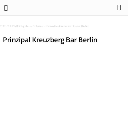
THE CLUBMAP by Jens Schwan
·
Kassettenkinder im House Keller
Prinzipal Kreuzberg Bar Berlin