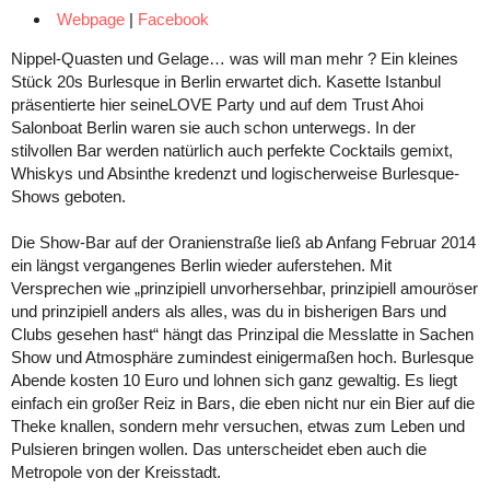
Webpage
|
Facebook
Nippel-Quasten und Gelage… was will man mehr ? Ein kleines
Stück 20s Burlesque in Berlin erwartet dich. Kasette Istanbul
präsentierte hier seineLOVE Party und auf dem Trust Ahoi
Salonboat Berlin waren sie auch schon unterwegs. In der
stilvollen Bar werden natürlich auch perfekte Cocktails gemixt,
Whiskys und Absinthe kredenzt und logischerweise Burlesque-
Shows geboten.
Die Show-Bar auf der Oranienstraße ließ ab Anfang Februar 2014
ein längst vergangenes Berlin wieder auferstehen. Mit
Versprechen wie „prinzipiell unvorhersehbar, prinzipiell amouröser
und prinzipiell anders als alles, was du in bisherigen Bars und
Clubs gesehen hast“ hängt das Prinzipal die Messlatte in Sachen
Show und Atmosphäre zumindest einigermaßen hoch. Burlesque
Abende kosten 10 Euro und lohnen sich ganz gewaltig. Es liegt
einfach ein großer Reiz in Bars, die eben nicht nur ein Bier auf die
Theke knallen, sondern mehr versuchen, etwas zum Leben und
Pulsieren bringen wollen. Das unterscheidet eben auch die
Metropole von der Kreisstadt.