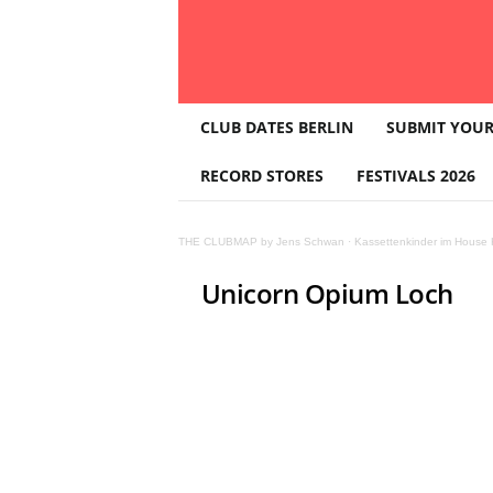
T
CLUB DATES BERLIN
SUBMIT YOUR
H
E
RECORD STORES
FESTIVALS 2026
C
L
U
THE CLUBMAP by Jens Schwan
·
Kassettenkinder im House K
B
M
Unicorn Opium Loch
A
P