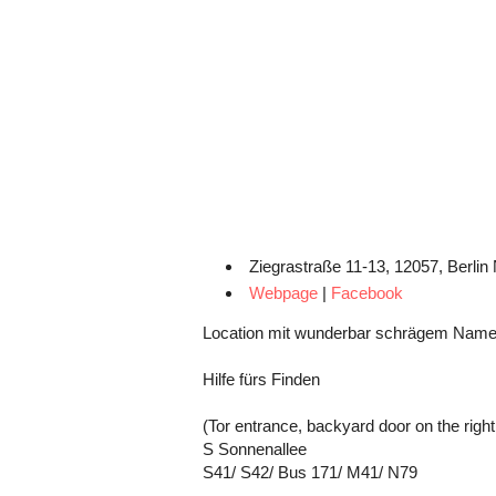
Ziegrastraße 11-13, 12057, Berlin
Webpage
|
Facebook
Location mit wunderbar schrägem Namen
Hilfe fürs Finden
(Tor entrance, backyard door on the righ
S Sonnenallee
S41/ S42/ Bus 171/ M41/ N79