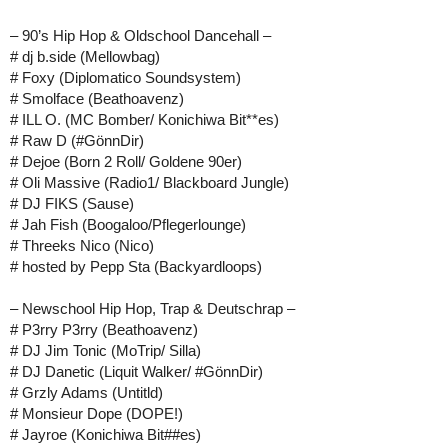
– 90’s Hip Hop & Oldschool Dancehall –
# dj b.side (Mellowbag)
# Foxy (Diplomatico Soundsystem)
# Smolface (Beathoavenz)
# ILL O. (MC Bomber/ Konichiwa Bit**es)
# Raw D (#GönnDir)
# Dejoe (Born 2 Roll/ Goldene 90er)
# Oli Massive (Radio1/ Blackboard Jungle)
# DJ FIKS (Sause)
# Jah Fish (Boogaloo/Pflegerlounge)
# Threeks Nico (Nico)
# hosted by Pepp Sta (Backyardloops)
– Newschool Hip Hop, Trap & Deutschrap –
# P3rry P3rry (Beathoavenz)
# DJ Jim Tonic (MoTrip/ Silla)
# DJ Danetic (Liquit Walker/ #GönnDir)
# Grzly Adams (Untitld)
# Monsieur Dope (DOPE!)
# Jayroe (Konichiwa Bit##es)