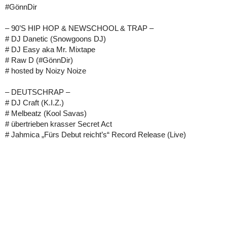
#GönnDir
– 90’S HIP HOP & NEWSCHOOL & TRAP –
# DJ Danetic (Snowgoons DJ)
# DJ Easy aka Mr. Mixtape
# Raw D (#GönnDir)
# hosted by Noizy Noize
– DEUTSCHRAP –
# DJ Craft (K.I.Z.)
# Melbeatz (Kool Savas)
# übertrieben krasser Secret Act
# Jahmica „Fürs Debut reicht’s“ Record Release (Live)