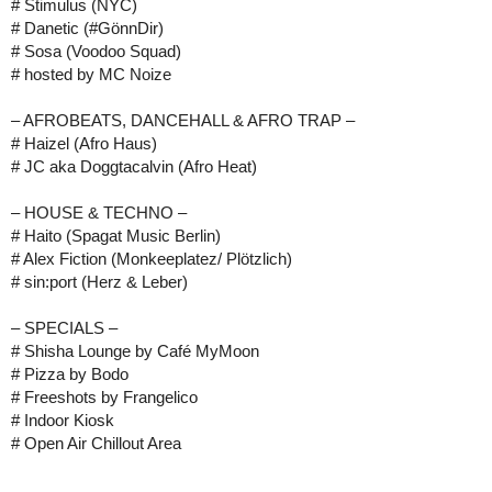
# Stimulus (NYC)
# Danetic (#GönnDir)
# Sosa (Voodoo Squad)
# hosted by MC Noize
– AFROBEATS, DANCEHALL & AFRO TRAP –
# Haizel (Afro Haus)
# JC aka Doggtacalvin (Afro Heat)
– HOUSE & TECHNO –
# Haito (Spagat Music Berlin)
# Alex Fiction (Monkeeplatez/ Plötzlich)
# sin:port (Herz & Leber)
– SPECIALS –
# Shisha Lounge by Café MyMoon
# Pizza by Bodo
# Freeshots by Frangelico
# Indoor Kiosk
# Open Air Chillout Area