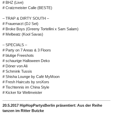
# BHZ (Live)
# Cratzmeister Calle (BESTE)
– TRAP & DIRTY SOUTH –
# Frauenarzt (DJ Set)
# Broke Boys (Greeny Tortellini x Sam Salam)
# Melbeatz (Kool Savas)
– SPECIALS –
# Party on 7 Areas & 3 Floors
# blutige Freeshots
# schaurige Halloween Deko
# Döner von Ali
# Schmink Tussis
# Shisha Lounge by Café MyMoon
# Fresh Haircuts by sroXors
# Tischtennis im China Style
# Kicker für Weltmeister
20.5.2017 HipHopPartysBerlin präsentiert: Aus der Reihe
tanzen im Ritter Butzke