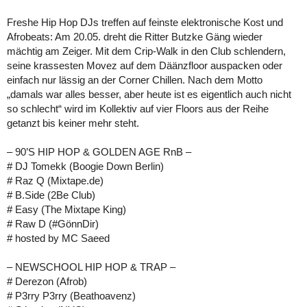
Freshe Hip Hop DJs treffen auf feinste elektronische Kost und
Afrobeats: Am 20.05. dreht die Ritter Butzke Gäng wieder
mächtig am Zeiger. Mit dem Crip-Walk in den Club schlendern,
seine krassesten Movez auf dem Däänzfloor auspacken oder
einfach nur lässig an der Corner Chillen. Nach dem Motto
„damals war alles besser, aber heute ist es eigentlich auch nicht
so schlecht“ wird im Kollektiv auf vier Floors aus der Reihe
getanzt bis keiner mehr steht.
– 90’S HIP HOP & GOLDEN AGE RnB –
# DJ Tomekk (Boogie Down Berlin)
# Raz Q (Mixtape.de)
# B.Side (2Be Club)
# Easy (The Mixtape King)
# Raw D (#GönnDir)
# hosted by MC Saeed
– NEWSCHOOL HIP HOP & TRAP –
# Derezon (Afrob)
# P3rry P3rry (Beathoavenz)