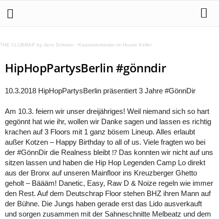
THE CLUBMAP by Jens Schwan
·
Kassettenkinder im House Keller
HipHopPartysBerlin #gönndir
10.3.2018 HipHopPartysBerlin präsentiert 3 Jahre #GönnDir
Am 10.3. feiern wir unser dreijähriges! Weil niemand sich so hart
gegönnt hat wie ihr, wollen wir Danke sagen und lassen es richtig
krachen auf 3 Floors mit 1 ganz bösem Lineup. Alles erlaubt
außer Kotzen – Happy Birthday to all of us. Viele fragten wo bei
der #GönnDir die Realness bleibt ⁉ Das konnten wir nicht auf uns
sitzen lassen und haben die Hip Hop Legenden Camp Lo direkt
aus der Bronx auf unseren Mainfloor ins Kreuzberger Ghetto
geholt – Bäääm! Danetic, Easy, Raw D & Noize regeln wie immer
den Rest. Auf dem Deutschrap Floor stehen BHZ ihren Mann auf
der Bühne. Die Jungs haben gerade erst das Lido ausverkauft
und sorgen zusammen mit der Sahneschnitte Melbeatz und dem