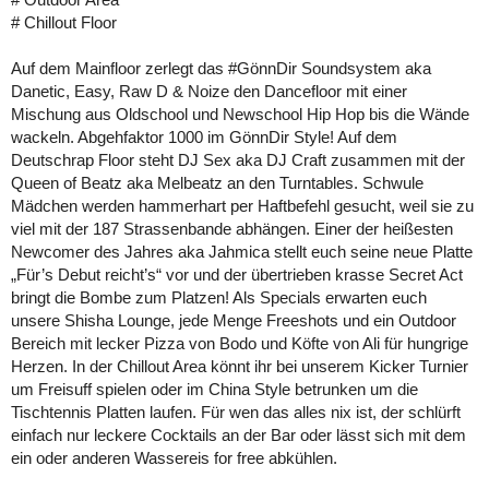
# Chillout Floor
Auf dem Mainfloor zerlegt das #GönnDir Soundsystem aka
Danetic, Easy, Raw D & Noize den Dancefloor mit einer
Mischung aus Oldschool und Newschool Hip Hop bis die Wände
wackeln. Abgehfaktor 1000 im GönnDir Style! Auf dem
Deutschrap Floor steht DJ Sex aka DJ Craft zusammen mit der
Queen of Beatz aka Melbeatz an den Turntables. Schwule
Mädchen werden hammerhart per Haftbefehl gesucht, weil sie zu
viel mit der 187 Strassenbande abhängen. Einer der heißesten
Newcomer des Jahres aka Jahmica stellt euch seine neue Platte
„Für’s Debut reicht’s“ vor und der übertrieben krasse Secret Act
bringt die Bombe zum Platzen! Als Specials erwarten euch
unsere Shisha Lounge, jede Menge Freeshots und ein Outdoor
Bereich mit lecker Pizza von Bodo und Köfte von Ali für hungrige
Herzen. In der Chillout Area könnt ihr bei unserem Kicker Turnier
um Freisuff spielen oder im China Style betrunken um die
Tischtennis Platten laufen. Für wen das alles nix ist, der schlürft
einfach nur leckere Cocktails an der Bar oder lässt sich mit dem
ein oder anderen Wassereis for free abkühlen.