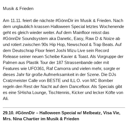
Musik & Frieden
Am 11.11. feiert die nächste #GönnDir im Musik & Frieden. Nach
dem unglaublich krassen Halloween Special letztes Wochenende
geht es gleich wieder weiter. Auf dem Mainfloor reisst das
#GönnDir Soundsystem aka Danetic, Easy, Raw D & Noize ab
und rotiert zwischen 90s Hip Hop, Newschool & Trap Beats. Auf
dem Deutschrap Floor feiert Joshi Mizu Live sein Record
Release seiner neuen Scheibe Kavier & Toast. Als Vorgruppe der
Palmen aus Plastik Tour der 187 Strassenbande oder mit
Features wie UFO361, Raf Camorra und vielen mehr, sorgte er
dieses Jahr für große Aufmerksamkeit in der Szene. Die DJs
Cratzmeister Calle von BESTE und ILL O. von MC Bomber
regeln den Rest der Nacht auf dem Dancefloor. Als Specials gibt
es eine SHisha Lounge, Tischtennis, Kicker und lecker Köfte von
Ali.
29.10. #GönnDir – Halloween Special w/ Melbeatz, Visa Vie,
Mrs. Nina Chartier im Musik & Frieden