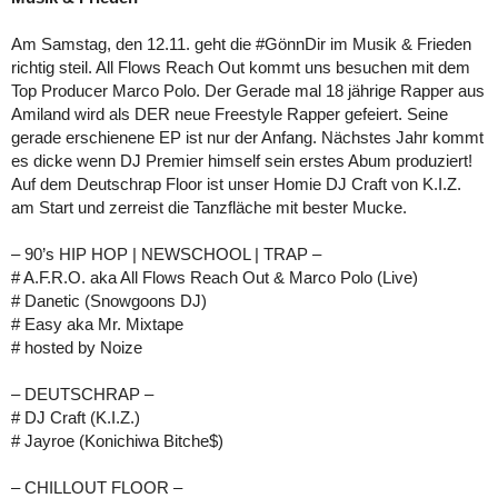
Am Samstag, den 12.11. geht die #GönnDir im Musik & Frieden
richtig steil. All Flows Reach Out kommt uns besuchen mit dem
Top Producer Marco Polo. Der Gerade mal 18 jährige Rapper aus
Amiland wird als DER neue Freestyle Rapper gefeiert. Seine
gerade erschienene EP ist nur der Anfang. Nächstes Jahr kommt
es dicke wenn DJ Premier himself sein erstes Abum produziert!
Auf dem Deutschrap Floor ist unser Homie DJ Craft von K.I.Z.
am Start und zerreist die Tanzfläche mit bester Mucke.
– 90’s HIP HOP | NEWSCHOOL | TRAP –
# A.F.R.O. aka All Flows Reach Out & Marco Polo (Live)
# Danetic (Snowgoons DJ)
# Easy aka Mr. Mixtape
# hosted by Noize
– DEUTSCHRAP –
# DJ Craft (K.I.Z.)
# Jayroe (Konichiwa Bitche$)
– CHILLOUT FLOOR –