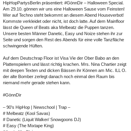
HipHopPartysBerlin präsentiert: #GönnDir – Halloween Special.
Am 29.10. gönnen wir uns eine Halloween Sause vom Feinsten!
Wer auf Techno steht bekommt an diesem Abend Houseverbot!
Kommste verkleidet oder nicht, ist doch latte. Auf dem Mainfloor
lässt die Queen of Beats aka Melbeatz die Puppen tanzen.
Unsere besten Männer Danetic, Easy und Noize stehen ihr zur
Seite und sorgen den Rest des Abends für eine volle Tanzfläche
schwingende Hüften.
Auf dem Deutschrap Floor ist Visa Vie der Ober Babo an den
Plattenspielern und lässt richtig krachen. Mrs. Nina Chartier zeigt
mit deepen Texten und dicken Bässen ihr Können am Mic. ILL O.
der alte Bomber zerlegt danach noch einmal den Raum bis
niemand mehr gerade stehen kann.
#GönnDir
– 90’s HipHop | Newschool | Trap –
# Melbeatz (Kool Savas)
# Danetic (Liquit Walker/ Snowgoons DJ)
# Easy (The Mixtape King)