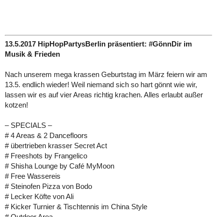
13.5.2017 HipHopPartysBerlin präsentiert: #GönnDir im
Musik & Frieden
Nach unserem mega krassen Geburtstag im März feiern wir am
13.5. endlich wieder! Weil niemand sich so hart gönnt wie wir,
lassen wir es auf vier Areas richtig krachen. Alles erlaubt außer
kotzen!
– SPECIALS –
# 4 Areas & 2 Dancefloors
# übertrieben krasser Secret Act
# Freeshots by Frangelico
# Shisha Lounge by Café MyMoon
# Free Wassereis
# Steinofen Pizza von Bodo
# Lecker Köfte von Ali
# Kicker Turnier & Tischtennis im China Style
# Outdoor Area