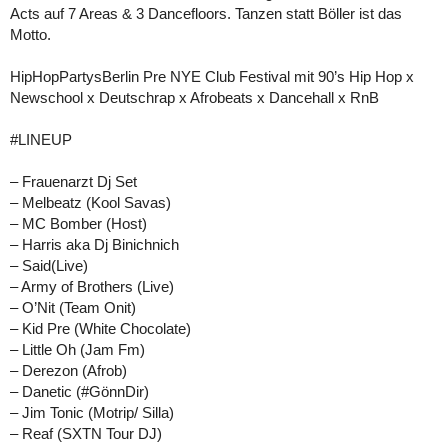
Acts auf 7 Areas & 3 Dancefloors. Tanzen statt Böller ist das
Motto.
HipHopPartysBerlin Pre NYE Club Festival mit 90’s Hip Hop x
Newschool x Deutschrap x Afrobeats x Dancehall x RnB
#LINEUP
– Frauenarzt Dj Set
– Melbeatz (Kool Savas)
– MC Bomber (Host)
– Harris aka Dj Binichnich
– Said(Live)
– Army of Brothers (Live)
– O’Nit (Team Onit)
– Kid Pre (White Chocolate)
– Little Oh (Jam Fm)
– Derezon (Afrob)
– Danetic (#GönnDir)
– Jim Tonic (Motrip/ Silla)
– Reaf (SXTN Tour DJ)