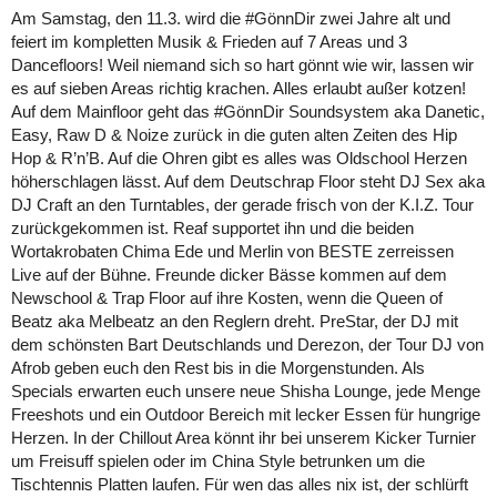
Am Samstag, den 11.3. wird die #GönnDir zwei Jahre alt und
feiert im kompletten Musik & Frieden auf 7 Areas und 3
Dancefloors! Weil niemand sich so hart gönnt wie wir, lassen wir
es auf sieben Areas richtig krachen. Alles erlaubt außer kotzen!
Auf dem Mainfloor geht das #GönnDir Soundsystem aka Danetic,
Easy, Raw D & Noize zurück in die guten alten Zeiten des Hip
Hop & R’n’B. Auf die Ohren gibt es alles was Oldschool Herzen
höherschlagen lässt. Auf dem Deutschrap Floor steht DJ Sex aka
DJ Craft an den Turntables, der gerade frisch von der K.I.Z. Tour
zurückgekommen ist. Reaf supportet ihn und die beiden
Wortakrobaten Chima Ede und Merlin von BESTE zerreissen
Live auf der Bühne. Freunde dicker Bässe kommen auf dem
Newschool & Trap Floor auf ihre Kosten, wenn die Queen of
Beatz aka Melbeatz an den Reglern dreht. PreStar, der DJ mit
dem schönsten Bart Deutschlands und Derezon, der Tour DJ von
Afrob geben euch den Rest bis in die Morgenstunden. Als
Specials erwarten euch unsere neue Shisha Lounge, jede Menge
Freeshots und ein Outdoor Bereich mit lecker Essen für hungrige
Herzen. In der Chillout Area könnt ihr bei unserem Kicker Turnier
um Freisuff spielen oder im China Style betrunken um die
Tischtennis Platten laufen. Für wen das alles nix ist, der schlürft