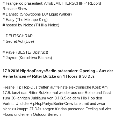
# Frangelico präsentiert: Afrob „MUTTERSCHIFF“ REcord
Release Show
# Danetic (Snowgoons DJ/ Liquit Walker)
# Easy (The Mixtape King)
# hosted by Noize (Till Ill & Noize)
– DEUTSCHRAP –
# Secret Act (Live)
# Pavel (BESTE/ Upstruct)
# Jayroe (Konichiwa Bitches)
17.9.2016 HipHopPartysBerlin präsentiert: Opening – Aus der
Reihe tanzen @ Ritter Butzke on 4 Floors & 30 DJs
Freshe Hip Hop-DJs treffen auf feinste elektronische Kost: Am
17.9. tanzt das Ritter Butzke mal wieder aus der Reihe und lässt
zum 30-jährigen Jubiläum von DJ B.Side dem Hip Hop den
Vortritt! Und die HipHopPartysBerlin-Crew tanzt mit und zwar
nicht zu knapp: 27 DJs sorgen für das passende Feeling auf vier
Floors und einem Outdoor Bereich.