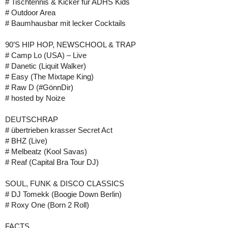
# Tischtennis & Kicker für ADHS Kids
# Outdoor Area
# Baumhausbar mit lecker Cocktails
90’S HIP HOP, NEWSCHOOL & TRAP
# Camp Lo (USA) – Live
# Danetic (Liquit Walker)
# Easy (The Mixtape King)
# Raw D (#GönnDir)
# hosted by Noize
DEUTSCHRAP
# übertrieben krasser Secret Act
# BHZ (Live)
# Melbeatz (Kool Savas)
# Reaf (Capital Bra Tour DJ)
SOUL, FUNK & DISCO CLASSICS
# DJ Tomekk (Boogie Down Berlin)
# Roxy One (Born 2 Roll)
FACTS