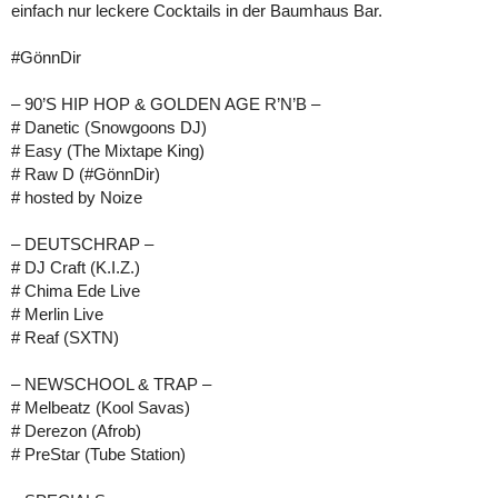
einfach nur leckere Cocktails in der Baumhaus Bar.
#GönnDir
– 90’S HIP HOP & GOLDEN AGE R’N’B –
# Danetic (Snowgoons DJ)
# Easy (The Mixtape King)
# Raw D (#GönnDir)
# hosted by Noize
– DEUTSCHRAP –
# DJ Craft (K.I.Z.)
# Chima Ede Live
# Merlin Live
# Reaf (SXTN)
– NEWSCHOOL & TRAP –
# Melbeatz (Kool Savas)
# Derezon (Afrob)
# PreStar (Tube Station)