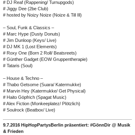
# DJ Reaf (Rappening/ Turnupgods)
# Jiggy Dee (2be Club)
# hosted by Noizy Noize (Noize & Till Ill)
– Soul, Funk & Classics –
# Marc Hype (Dusty Donuts)
# Jim Dunloop (Keys/ Live)
# DJ MK 1 (Lost Elements)
# Roxy One (Born 2 Roll/ Beatsreets)
# Günther Gadget (EOW Gruppentherapie)
# Tataris (Soul)
– House & Techno –
# Thabo Getsome (Suara/ Katermukke)
# Marvin Hey (Katermukke/ Get Physical)
# Haito Göpfrich (Spagat Music)
# Alex Fiction (Monkeeplatez/ Plötzlich)
# Soulrock (Beatbox/ Live)
9.7.2016 HipHopPartysBerlin präsentiert: #GönnDir @ Musik
& Frieden