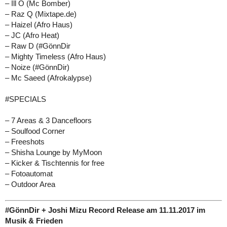
– Ill O (Mc Bomber)
– Raz Q (Mixtape.de)
– Haizel (Afro Haus)
– JC (Afro Heat)
– Raw D (#GönnDir
– Mighty Timeless (Afro Haus)
– Noize (#GönnDir)
– Mc Saeed (Afrokalypse)
#SPECIALS
– 7 Areas & 3 Dancefloors
– Soulfood Corner
– Freeshots
– Shisha Lounge by MyMoon
– Kicker & Tischtennis for free
– Fotoautomat
– Outdoor Area
#GönnDir + Joshi Mizu Record Release am 11.11.2017 im
Musik & Frieden