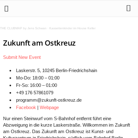
THE CLUBMAP by Jens Schwan
·
Kassettenkinder im House Keller
Zukunft am Ostkreuz
Submit New Event
Laskerstr. 5, 10245 Berlin-Friedrichshain
Mo-Do: 18:00 – 01:00
Fr-So: 16:00 – 01:00
+49 176 57861079
programm@zukunft-ostkreuz.de
Facebook
|
Webpage
Nur einen Steinwurf vom S-Bahnhof entfernt führt eine
Abzweigung in die kurze Laskerstraße. Willkommen im Zukunft
am Ostkreuz. Das Zukunft am Ostkreuz ist Kunst- und
Kulturzentrum in Friedrichshain, südlich vom Bahnhof Berlin