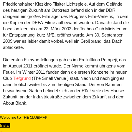
Friedrichshainer Kiezkino Tilsiter Lichtspiele. Auf dem Gelände
des heutigen Zukunft am Ostkreuz befand sich in der DDR
übrigens ein großes Filmlager des Progress Film-Verleihs, in dem
die Kopien der DEFA-Filme aufbewahrt wurden. Danach stand die
Location leer, bis am 23. März 2003 der Techno-Club Ministerium
für Entspannung, kurz MfE, eröffnet wurde. Am 30. September
2009 war es leider damit vorbei, weil ein Großbrand, das Dach
abfackelte.
Die ersten Filmvorstellungen gab es im Freiluftkino Pompeji, das
im August 2011 eröffnet wurde. Der Name kommt übrigens vom
Feuer. Im Winter 2011 fanden dann die ersten Konzerte im neuen
Club
Tiefgrund
(The Small Venue ) statt. Nach und nach ging es
dann fröhlich weiter bis zum heutigen Stand. Der von Bäumen
bewachsene Garten befindet sich an der Rückseite des Hauses
Zukunft, an der Industriestraße zwischen dem Zukunft und dem
About Blank.
Welcome to THE CLUBMAP
Install
×