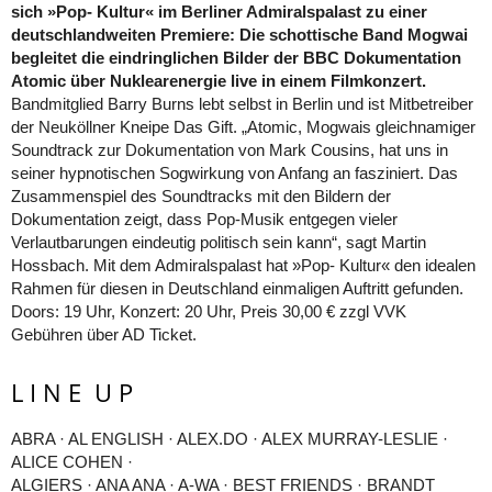
sich »Pop- Kultur« im Berliner Admiralspalast zu einer
deutschlandweiten Premiere: Die schottische Band Mogwai
begleitet die eindringlichen Bilder der BBC Dokumentation
Atomic über Nuklearenergie live in einem Filmkonzert.
Bandmitglied Barry Burns lebt selbst in Berlin und ist Mitbetreiber
der Neuköllner Kneipe Das Gift. „Atomic, Mogwais gleichnamiger
Soundtrack zur Dokumentation von Mark Cousins, hat uns in
seiner hypnotischen Sogwirkung von Anfang an fasziniert. Das
Zusammenspiel des Soundtracks mit den Bildern der
Dokumentation zeigt, dass Pop-Musik entgegen vieler
Verlautbarungen eindeutig politisch sein kann“, sagt Martin
Hossbach. Mit dem Admiralspalast hat »Pop- Kultur« den idealen
Rahmen für diesen in Deutschland einmaligen Auftritt gefunden.
Doors: 19 Uhr, Konzert: 20 Uhr, Preis 30,00 € zzgl VVK
Gebühren über AD Ticket.
L I N E U P
ABRA · AL ENGLISH · ALEX.DO · ALEX MURRAY-LESLIE ·
ALICE COHEN ·
ALGIERS · ANA ANA · A-WA · BEST FRIENDS · BRANDT