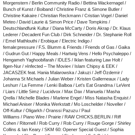
Morgenstern / Berlin Community Radio / Bettina Wackernagel /
Bunch of Kunst / Boiband / Christine Franz & Simone Butler /
Christine Kakaire / Christian Reckmann / Cristian Vogel / Daniel
Meteo / David Laurie & Simon Price / Dave Tompkins /
Deutschlandfunk Kultur / Diana McCarty / Doris Akrap / Dr. Klaus
Lederer / Decadent Fun Club / Dirk Schneider / Dr. Stephanie Roll
/ Emel Mathlouthi / Erobique / Electric Indigo /
female:pressure / F.S. Blumm & Friends / Friends of Gas / Gaika
/ Gudrun Gut / Happy Meals / Hartwig Vens / Hello Psychaleppo /
Hengameh Yaghoobifarah / IDLES / Iklan featuring Law Holt /
Ilgen-Nur / »Infected – The Movie« / Islam Chipsy & EEK /
JACASZEK feat. Hania Malarowska / Jakuzi / Jeff Özdemir /
Johanna St Michaels / Julian Weber / Kristen Gallerneaux / Lady
Leshurr / La Femme / Lenki Balboa / Let’s Eat Grandma / LeVent
/ Liars / Little Simz / Lucidvox / Max Dax / Manuela / Masha
Qrella / Michelle Blades / Marlene Engel / Miss Natasha Enquist /
Michael Aniser / Monika Werkstatt / Mo Loschelder / Noveller /
Off-Kultur / Oligarkh / Oranssi Pazuzu / Paul
Williams / Piano Wire / Prairie / RAW CHICKS.BERLIN / Riff
Cohen / Ritornell / Rob Curry / Rob Curry / Rouge Gorge / Shirley
Collins & Ian Keary / SKM 60: Opener Special Guest / Sophia