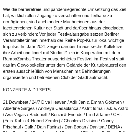
Wie die barrierefreie und pandemiegerechte Umsetzung das Ziel
hat, wirklich allen Zugang zu verschaffen und Teilhabe zu
ermöglichen, sind auch andere Macher:innen aus der
facettenreichen Kultur der Stadt und darüber hinaus eingeladen,
sich zu verbinden: Vor jeder Festivalausgabe setzen Berliner
Veranstalter:innen innerhalb der Reihe Pop-Kultur lokal wichtige
Impulse. Im Jahr 2021 zeigen darüber hinaus sechs Kollektive
ihre Arbeit und findet mit Studio 21 ein in Kooperation mit dem
RambaZamba Theater ausgerichtetes Festival-im-Festival statt,
das im Gewölbekeller unter dem Gelände der Kulturbrauerei den
ersten ausschließlich von Menschen mit Behinderungen
organisierten und betriebenen Club der Stadt aufmacht.
KONZERTE & DJ SETS
21 Downbeat / 24/7 Diva Heaven / Adir Jan & Emrah Gökmen /
Albertine Sarges / Andreya Casablanca / Astrit Ismaili a.k.a. Astro
/ Ava Vegas / Badchieff / Benzii & Friends / blind & lame / CEL
(Felix Kubin & Hubert Zemler) / Choolers Division / Conny
Frischauf / Culk / Dain Fadinzt / Dan Bodan / Danitsa / DENA /