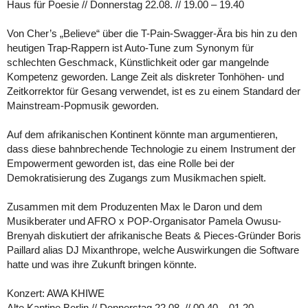
Haus für Poesie // Donnerstag 22.08. // 19.00 – 19.40
Von Cher’s „Believe“ über die T-Pain-Swagger-Ära bis hin zu den
heutigen Trap-Rappern ist Auto-Tune zum Synonym für
schlechten Geschmack, Künstlichkeit oder gar mangelnde
Kompetenz geworden. Lange Zeit als diskreter Tonhöhen- und
Zeitkorrektor für Gesang verwendet, ist es zu einem Standard der
Mainstream-Popmusik geworden.
Auf dem afrikanischen Kontinent könnte man argumentieren,
dass diese bahnbrechende Technologie zu einem Instrument der
Empowerment geworden ist, das eine Rolle bei der
Demokratisierung des Zugangs zum Musikmachen spielt.
Zusammen mit dem Produzenten Max le Daron und dem
Musikberater und AFRO x POP-Organisator Pamela Owusu-
Brenyah diskutiert der afrikanische Beats & Pieces-Gründer Boris
Paillard alias DJ Mixanthrope, welche Auswirkungen die Software
hatte und was ihre Zukunft bringen könnte.
Konzert: AWA KHIWE
Alte Kantine Berlin // Donnerstag 22.08. // 00.40 – 01.20