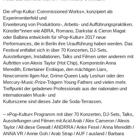
Die »Pop-Kultur: Commissioned Works«, konzipiert als
Experimentierfeld und
Erweiterung von Produktions-, Arbeits- und Aufführungspraktiken.
Künstler*innen wie ABRA, Romano, Darkstar & Cieron Magat
oder Balbina entwickeln für »Pop-Kultur« 2017 neue
Performances, die in Berlin ihre Uraufführung haben werden. Das
Festival entfaltet sich in über 70 Konzerten, DJ-Sets,
Ausstellungen, Installationen, Talks und Filmen unter anderem mit
Auftritten von Alexis Taylor (Hot Chip), Komponistin Anna
Meredith, Entertainer Erobique, den mächtigen Liars,
Newcomerin Ilgen-Nur, Grime-Queen Lady Leshurr oder den
Mercury-Music-Prize-Trägern Young Fathers und vielen mehr.
Treffpunkt der geladenen Professionals aus der nationalen und
internationalen Musik- und
Kulturszene sind dieses Jahr die Soda-Terrassen.
– »Pop-Kultur« Programm mit über 70 Konzerten, DJ-Sets, Talks,
Ausstellungen und Filmen mit Acid Arab / Alex Cameron / Alexis
Taylor / All diese Gewalt / ANDRRA / Anke Fesel / Anna Meredith /
ANNA VR / Annie Goh / Arab Strap / AUF / ausland / Barbara