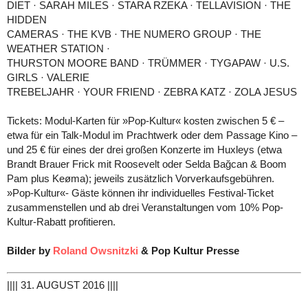
DIET · SARAH MILES · STARA RZEKA · TELLAVISION · THE
HIDDEN
CAMERAS · THE KVB · THE NUMERO GROUP · THE
WEATHER STATION ·
THURSTON MOORE BAND · TRÜMMER · TYGAPAW · U.S.
GIRLS · VALERIE
TREBELJAHR · YOUR FRIEND · ZEBRA KATZ · ZOLA JESUS
Tickets: Modul-Karten für »Pop-Kultur« kosten zwischen 5 € –
etwa für ein Talk-Modul im Prachtwerk oder dem Passage Kino –
und 25 € für eines der drei großen Konzerte im Huxleys (etwa
Brandt Brauer Frick mit Roosevelt oder Selda Bağcan & Boom
Pam plus Keøma); jeweils zusätzlich Vorverkaufsgebühren.
»Pop-Kultur«- Gäste können ihr individuelles Festival-Ticket
zusammenstellen und ab drei Veranstaltungen vom 10% Pop-
Kultur-Rabatt profitieren.
Bilder by
Roland Owsnitzki
& Pop Kultur Presse
|||| 31. AUGUST 2016 ||||