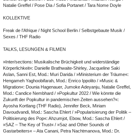
Natalie Greffel / Pose Dia / Sofia Portanet / Tara Nome Doyle
KOLLEKTIVE
Freak de l’Afrique / Night School Berlin / Selbstgebaute Musik /
Sexes / THF Radio
TALKS, LESUNGEN & FILMEN
»Inter/sections: Musikalische Brüchigkeit und widerständige
Körperlichkeit«: Danielle Brathwaite-Shirley, Jacqueline Saki
Aslan, Sanni Est, Mod.: Muri Darida / »Ministerium der Träume«:
Hengameh Yaghoobifarah, Mod.: Enrico Ippolito / »Music &
Migration«: Dounia Hagenauer, Jumoke Adeyanju, Natalie Greffel,
Mod.: Candice Nembhard / »Popkultur 2022 / Wie könnte die
Zukunft der Popkultur in pandemischen Zeiten aussehen?«:
Ayosha Kortlang (THF Radio), Jennifer Beck, Miriam
Davoudvandi, Mod.: Sascha Ehlert / »Popularisierung der Politik –
Politisierung des Pop«: Ahzumjot, Ebow, Mod.: Sascha Ehlert /
»SAZ – The Key of Trust« / »Saz and Other Sounds of
Gastarbeiters« – Ata Canani, Petra Nachtmanova, Mod.: Dr.