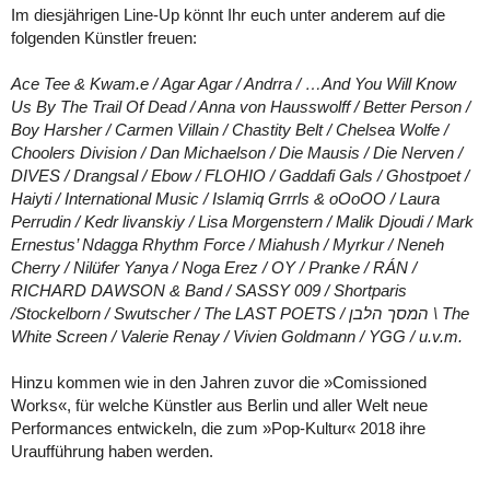
Im diesjährigen Line-Up könnt Ihr euch unter anderem auf die
folgenden Künstler freuen:
Ace Tee & Kwam.e / Agar Agar / Andrra / …And You Will Know
Us By The Trail Of Dead / Anna von Hausswolff / Better Person /
Boy Harsher / Carmen Villain / Chastity Belt / Chelsea Wolfe /
Choolers Division / Dan Michaelson / Die Mausis / Die Nerven /
DIVES / Drangsal / Ebow / FLOHIO / Gaddafi Gals / Ghostpoet /
Haiyti / International Music / Islamiq Grrrls & oOoOO / Laura
Perrudin / Kedr livanskiy / Lisa Morgenstern / Malik Djoudi / Mark
Ernestus’ Ndagga Rhythm Force / Miahush / Myrkur / Neneh
Cherry / Nilüfer Yanya / Noga Erez / OY / Pranke / RÁN /
RICHARD DAWSON & Band / SASSY 009 / Shortparis
/Stockelborn / Swutscher / The LAST POETS / המסך הלבן \ The
White Screen / Valerie Renay / Vivien Goldmann / YGG / u.v.m.
Hinzu kommen wie in den Jahren zuvor die »Comissioned
Works«, für welche Künstler aus Berlin und aller Welt neue
Performances entwickeln, die zum »Pop-Kultur« 2018 ihre
Uraufführung haben werden.