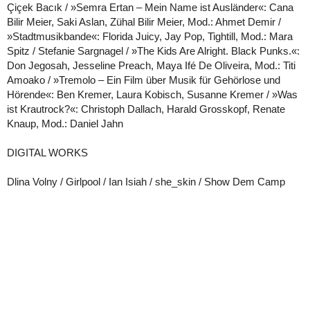
Çiçek Bacık / »Semra Ertan – Mein Name ist Ausländer«: Cana
Bilir Meier, Saki Aslan, Zühal Bilir Meier, Mod.: Ahmet Demir /
»Stadtmusikbande«: Florida Juicy, Jay Pop, Tightill, Mod.: Mara
Spitz / Stefanie Sargnagel / »The Kids Are Alright. Black Punks.«:
Don Jegosah, Jesseline Preach, Maya Ifé De Oliveira, Mod.: Titi
Amoako / »Tremolo – Ein Film über Musik für Gehörlose und
Hörende«: Ben Kremer, Laura Kobisch, Susanne Kremer / »Was
ist Krautrock?«: Christoph Dallach, Harald Grosskopf, Renate
Knaup, Mod.: Daniel Jahn
DIGITAL WORKS
Dlina Volny / Girlpool / Ian Isiah / she_skin / Show Dem Camp