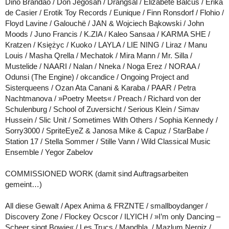
Dino Brandão / Don Jegosah / Drangsal / Elizabete Balčus / Erika
de Casier / Erotik Toy Records / Eunique / Finn Ronsdorf / Flohio /
Floyd Lavine / Galouchë / JAN & Wojciech Bąkowski / John
Moods / Juno Francis / K.ZIA / Kaleo Sansaa / KARMA SHE /
Kratzen / Księżyc / Kuoko / LAYLA / LIE NING / Liraz / Manu
Louis / Masha Qrella / Mechatok / Mira Mann / Mr. Silla /
Mustelide / NAARI / Nalan / Nneka / Noga Erez / NORAA /
Odunsi (The Engine) / okcandice / Ongoing Project and
Sisterqueens / Ozan Ata Canani & Karaba / PAAR / Petra
Nachtmanova / »Poetry Meets« / Preach / Richard von der
Schulenburg / School of Zuversicht / Serious Klein / Simav
Hussein / Slic Unit / Sometimes With Others / Sophia Kennedy /
Sorry3000 / SpriteEyeZ & Janosa Mike & Capuz / StarBabe /
Station 17 / Stella Sommer / Stille Vann / Wild Classical Music
Ensemble / Yegor Zabelov
COMMISSIONED WORK (damit sind Auftragsarbeiten
gemeint…)
All diese Gewalt / Apex Anima & FRZNTE / smallboydanger /
Discovery Zone / Flockey Ocscor / ILYICH / »I’m only Dancing –
Scheer singt Bowie« / Les Trucs / Mandhla. / Mazlum Nergiz /