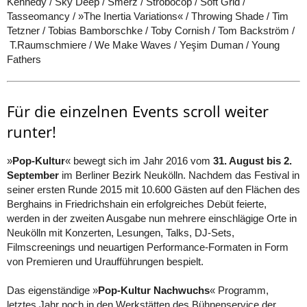
Kennedy / Sky Deep / Smerz / Strobocop / Soft Grid /
Tasseomancy / »The Inertia Variations« / Throwing Shade / Tim
Tetzner / Tobias Bamborschke / Toby Cornish / Tom Backström /
T.Raumschmiere / We Make Waves / Yeşim Duman / Young
Fathers
Für die einzelnen Events scroll weiter
runter!
»
Pop-Kultur
« bewegt sich im Jahr 2016 vom
31. August bis 2.
September
im Berliner Bezirk Neukölln. Nachdem das Festival in
seiner ersten Runde 2015 mit 10.600 Gästen auf den Flächen des
Berghains in Friedrichshain ein erfolgreiches Debüt feierte,
werden in der zweiten Ausgabe nun mehrere einschlägige Orte in
Neukölln mit Konzerten, Lesungen, Talks, DJ-Sets,
Filmscreenings und neuartigen Performance-Formaten in Form
von Premieren und Uraufführungen bespielt.
Das eigenständige »
Pop-Kultur Nachwuchs
« Programm,
letztes Jahr noch in den Werkstätten des Bühnenservice der