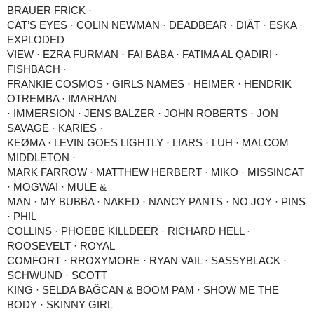
BRAUER FRICK ·
CAT’S EYES · COLIN NEWMAN · DEADBEAR · DIÄT · ESKA ·
EXPLODED
VIEW · EZRA FURMAN · FAI BABA · FATIMA AL QADIRI ·
FISHBACH ·
FRANKIE COSMOS · GIRLS NAMES · HEIMER · HENDRIK
OTREMBA · IMARHAN
· IMMERSION · JENS BALZER · JOHN ROBERTS · JON
SAVAGE · KARIES ·
KEØMA · LEVIN GOES LIGHTLY · LIARS · LUH · MALCOM
MIDDLETON ·
MARK FARROW · MATTHEW HERBERT · MIKO · MISSINCAT
· MOGWAI · MULE &
MAN · MY BUBBA · NAKED · NANCY PANTS · NO JOY · PINS
· PHIL
COLLINS · PHOEBE KILLDEER · RICHARD HELL ·
ROOSEVELT · ROYAL
COMFORT · RROXYMORE · RYAN VAIL · SASSYBLACK ·
SCHWUND · SCOTT
KING · SELDA BAĞCAN & BOOM PAM · SHOW ME THE
BODY · SKINNY GIRL