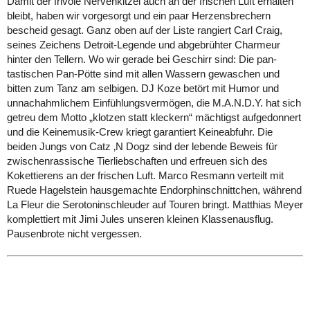
Damit der frivole Nervenkitzel auch an der frischen Luft erhalten
bleibt, haben wir vorgesorgt und ein paar Herzensbrechern
bescheid gesagt. Ganz oben auf der Liste rangiert Carl Craig,
seines Zeichens Detroit-Legende und abgebrühter Charmeur
hinter den Tellern. Wo wir gerade bei Geschirr sind: Die pan-
tastischen Pan-Pötte sind mit allen Wassern gewaschen und
bitten zum Tanz am selbigen. DJ Koze betört mit Humor und
unnachahmlichem Einfühlungsvermögen, die M.A.N.D.Y. hat sich
getreu dem Motto „klotzen statt kleckern“ mächtigst aufgedonnert
und die Keinemusik-Crew kriegt garantiert Keineabfuhr. Die
beiden Jungs von Catz ‚N Dogz sind der lebende Beweis für
zwischenrassische Tierliebschaften und erfreuen sich des
Kokettierens an der frischen Luft. Marco Resmann verteilt mit
Ruede Hagelstein hausgemachte Endorphinschnittchen, während
La Fleur die Serotoninschleuder auf Touren bringt. Matthias Meyer
komplettiert mit Jimi Jules unseren kleinen Klassenausflug.
Pausenbrote nicht vergessen.