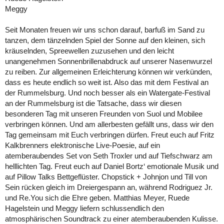
Meggy
Seit Monaten freuen wir uns schon darauf, barfuß im Sand zu
tanzen, dem tänzelnden Spiel der Sonne auf den kleinen, sich
kräuselnden, Spreewellen zuzusehen und den leicht
unangenehmen Sonnenbrillenabdruck auf unserer Nasenwurzel
zu reiben. Zur allgemeinen Erleichterung können wir verkünden,
dass es heute endlich so weit ist. Also das mit dem Festival an
der Rummelsburg. Und noch besser als ein Watergate-Festival
an der Rummelsburg ist die Tatsache, dass wir diesen
besonderen Tag mit unseren Freunden von Suol und Mobilee
verbringen können. Und am allerbesten gefällt uns, dass wir den
Tag gemeinsam mit Euch verbringen dürfen. Freut euch auf Fritz
Kalkbrenners elektronische Live-Poesie, auf ein
atemberaubendes Set von Seth Troxler und auf Tiefschwarz am
helllichten Tag. Freut euch auf Daniel Bortz‘ emotionale Musik und
auf Pillow Talks Bettgeflüster. Chopstick + Johnjon und Till von
Sein rücken gleich im Dreiergespann an, während Rodriguez Jr.
und Re.You sich die Ehre geben. Matthias Meyer, Ruede
Hagelstein und Meggy liefern schlussendlich den
atmosphärischen Soundtrack zu einer atemberaubenden Kulisse.