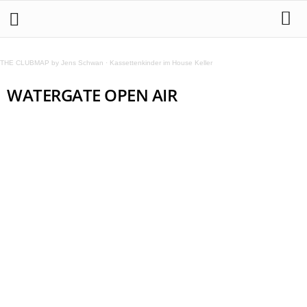
THE CLUBMAP by Jens Schwan
·
Kassettenkinder im House Keller
WATERGATE OPEN AIR