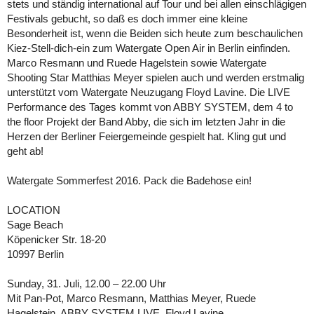
stets und ständig international auf Tour und bei allen einschlägigen
Festivals gebucht, so daß es doch immer eine kleine
Besonderheit ist, wenn die Beiden sich heute zum beschaulichen
Kiez-Stell-dich-ein zum Watergate Open Air in Berlin einfinden.
Marco Resmann und Ruede Hagelstein sowie Watergate
Shooting Star Matthias Meyer spielen auch und werden erstmalig
unterstützt vom Watergate Neuzugang Floyd Lavine. Die LIVE
Performance des Tages kommt von ABBY SYSTEM, dem 4 to
the floor Projekt der Band Abby, die sich im letzten Jahr in die
Herzen der Berliner Feiergemeinde gespielt hat. Kling gut und
geht ab!
Watergate Sommerfest 2016. Pack die Badehose ein!
LOCATION
Sage Beach
Köpenicker Str. 18-20
10997 Berlin
Sunday, 31. Juli, 12.00 – 22.00 Uhr
Mit Pan-Pot, Marco Resmann, Matthias Meyer, Ruede
Hagelstein, ABBY SYSTEM LIVE, Floyd Lavine