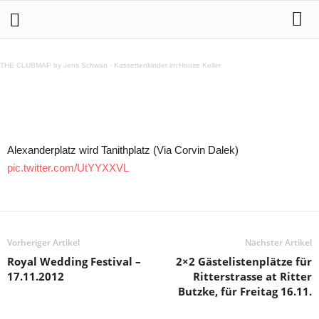
Alexanderplatz wird Tanithplatz
THE CLUBMAP by Jens Schwan
·
Kassettenkinder im House Keller
Teilen
Alexanderplatz wird Tanithplatz (Via Corvin Dalek)
pic.twitter.com/UtYYXXVL
Vorheriger Artikel
Nächster Artikel
Royal Wedding Festival –
2×2 Gästelistenplätze für
17.11.2012
Ritterstrasse at Ritter
Butzke, für Freitag 16.11.