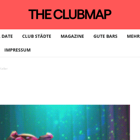
 DATE
CLUB STÄDTE
MAGAZINE
GUTE BARS
MEHR
IMPRESSUM
 when the DJ gets th
eller