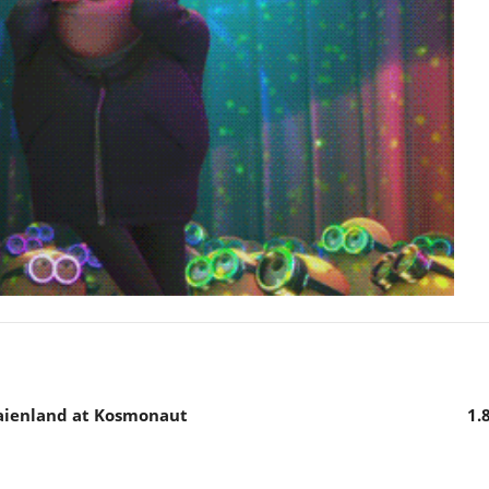
Maienland at Kosmonaut
1.