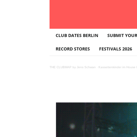
T
CLUB DATES BERLIN
SUBMIT YOUR
H
E
RECORD STORES
FESTIVALS 2026
PARTY GIF >
C
L
U
THE CLUBMAP by Jens Schwan
·
Kassettenkinder im House K
B
M
A
P
Teilen