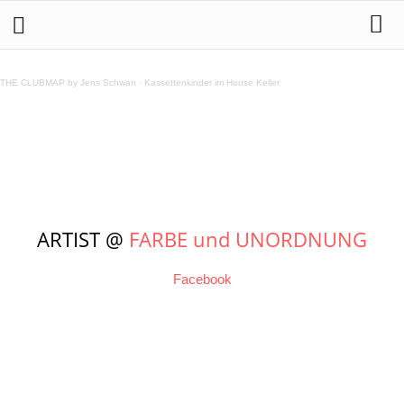
Sope Art – Street Art
THE CLUBMAP by Jens Schwan
·
Kassettenkinder im House Keller
Teilen
ARTIST @
FARBE und UNORDNUNG
Facebook