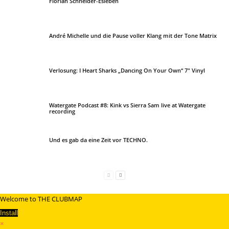
Florian Schneider-Esleben
André Michelle und die Pause voller Klang mit der Tone Matrix
Verlosung: I Heart Sharks „Dancing On Your Own“ 7″ Vinyl
Watergate Podcast #8: Kink vs Sierra Sam live at Watergate
recording
Und es gab da eine Zeit vor TECHNO.
Welcome to THE CLUBMAP
Install
×