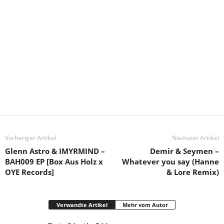
Vorheriger Artikel
Nächster Artikel
Glenn Astro & IMYRMIND –
Demir & Seymen –
BAH009 EP [Box Aus Holz x
Whatever you say (Hanne
OYE Records]
& Lore Remix)
Verwandte Artikel
Mehr vom Autor