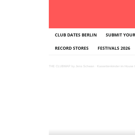
T
CLUB DATES BERLIN
SUBMIT YOUR
H
E
RECORD STORES
FESTIVALS 2026
C
L
U
THE CLUBMAP by Jens Schwan
·
Kassettenkinder im House K
B
M
A
P