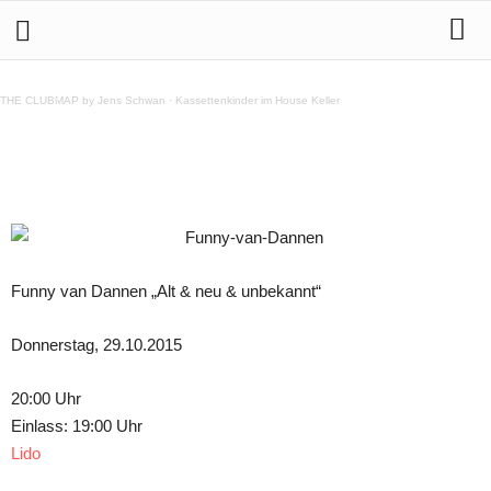
Funny van Dannen 29.10.2015 im Lido Berlin
THE CLUBMAP by Jens Schwan
·
Kassettenkinder im House Keller
Teilen
Funny van Dannen „Alt & neu & unbekannt“
Donnerstag, 29.10.2015
20:00 Uhr
Einlass: 19:00 Uhr
Lido