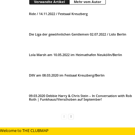
Verwandte Artikel
Mehr vom Autor
Ride / 14.11.2022 / Festsaal Kreuzberg
Die Liga der gewöhnlichen Gentlemen 02.07.2022 / Lido Berlin
Lola Marsh am 10.05.2022 im Heimathafen Neukölln/Berlin
DIIV am 08.03.2020 im Festsaal Kreuzberg/Berlin
09.03.2020 Debbie Harry & Chris Stein – In Conversation with Rob
Roth | Funkhaus//Verschoben auf September!
Welcome to THE CLUBMAP