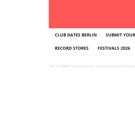
T
CLUB DATES BERLIN
SUBMIT YOUR
H
E
RECORD STORES
FESTIVALS 2026
C
L
U
THE CLUBMAP by Jens Schwan
·
Kassettenkinder im House K
B
M
A
P