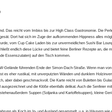
0
nd. Das reicht vom Imbiss bis zur High Class Gastronomie. Die Perle
ar gesät. Dort hat sich im Zuge der aufkommenden Hippness alles mög
urde, vom Cup Cake Laden bis zur unvermeidlichen Sushi Bar Loung
ießt endlich diese Lücke und bietet feine Berliner Rezepte an, die 
rnde Essenszutaten) auf den Tisch kommen.
RAW-Gelände führenden Ende der Simon-Dach-Straße. Wenn man von 
 ist es eher rustikal, mit unverputzten Wänden und dunklem Holzinve
ich, aber dabei geschmackvoll. Die Karte reicht von Buletten bis G
hl ausgezeichnet und die Klöße ebenfalls delikat. Auch die Senfeier m
stehenaußerdem Suppen (Soljanka und Kartoffelsuppen), kleine Geri
fahrung als Koch im In- und Ausland gesammelt, u.a. in Häusern wi