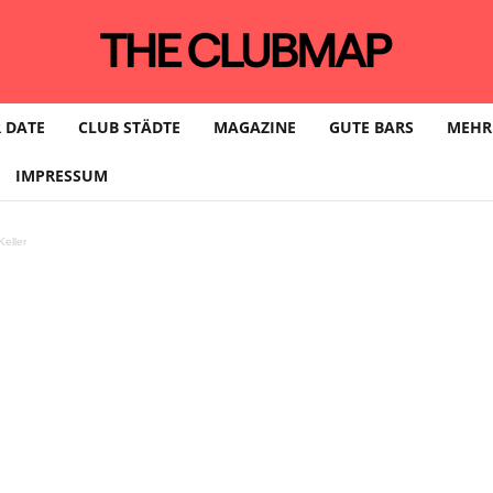
 DATE
CLUB STÄDTE
MAGAZINE
GUTE BARS
MEHR
IMPRESSUM
he: Keule Berliner M
eller