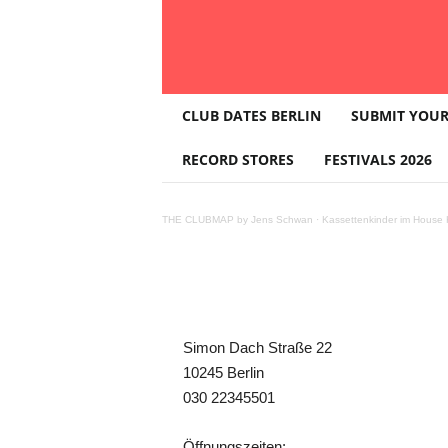
T
CLUB DATES BERLIN
SUBMIT YOUR
H
E
RECORD STORES
FESTIVALS 2026
Berliner Küc
C
L
U
THE CLUBMAP by Jens Schwan
·
Kassettenkinder im House K
B
M
A
P
Teilen
Simon Dach Straße 22
10245 Berlin
030 22345501
Öffnungszeiten: