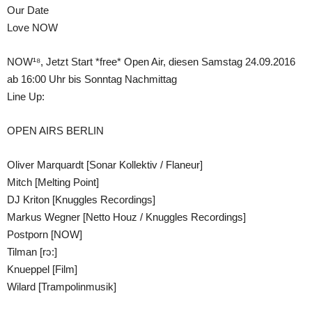
Our Date
Love NOW
NOW¹⁸, Jetzt Start *free* Open Air, diesen Samstag 24.09.2016
ab 16:00 Uhr bis Sonntag Nachmittag
Line Up:
OPEN AIRS BERLIN
Oliver Marquardt [Sonar Kollektiv / Flaneur]
Mitch [Melting Point]
DJ Kriton [Knuggles Recordings]
Markus Wegner [Netto Houz / Knuggles Recordings]
Postporn [NOW]
Tilman [rɔ:]
Knueppel [Film]
Wilard [Trampolinmusik]