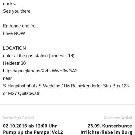
drinks.
See you there!
Entrance one fruit
Love NOW
LOCATION
enter at the gas station (heidestr. 19)
Heidestr 30
https://goo.gl/maps/XvhzWwH3wGA2
near
S-Hauptbahnhof / S-Wedding / U6 Reinickendorfer Str / Bus 123
or M27 Quitzowstr
Vorheriger Artikel
Nächster Artikel
02.10.2016 ab 12:00 Uhr
23.09. Kunterbunte
Pump up the Pampa! Vol.2
Irrlichterliebe im Burg