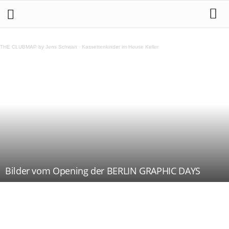
THE CLUBMAP by Jens Schwan
·
Kassettenkinder im House Keller
Bilder vom Opening der BERLIN GRAPHIC DAYS
Teilen