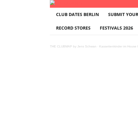
T
CLUB DATES BERLIN
SUBMIT YOUR
H
E
RECORD STORES
FESTIVALS 2026
C
L
U
THE CLUBMAP by Jens Schwan
·
Kassettenkinder im House K
B
M
A
P