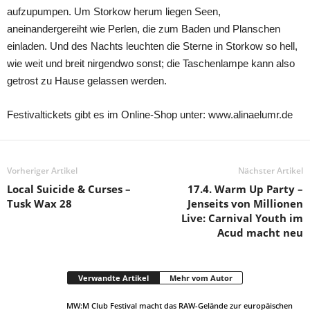
aufzupumpen. Um Storkow herum liegen Seen,
aneinandergereiht wie Perlen, die zum Baden und Planschen
einladen. Und des Nachts leuchten die Sterne in Storkow so hell,
wie weit und breit nirgendwo sonst; die Taschenlampe kann also
getrost zu Hause gelassen werden.
Festivaltickets gibt es im Online-Shop unter: www.alinaelumr.de
Vorheriger Artikel
Nächster Artikel
Local Suicide & Curses –
17.4. Warm Up Party –
Tusk Wax 28
Jenseits von Millionen
Live: Carnival Youth im
Acud macht neu
Verwandte Artikel
Mehr vom Autor
MW:M Club Festival macht das RAW-Gelände zur europäischen