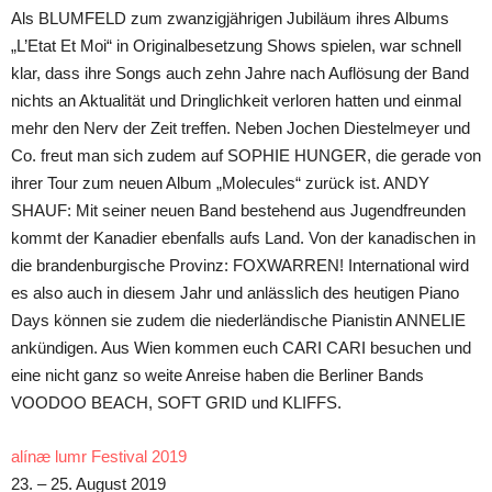
Als BLUMFELD zum zwanzigjährigen Jubiläum ihres Albums
„L’Etat Et Moi“ in Originalbesetzung Shows spielen, war schnell
klar, dass ihre Songs auch zehn Jahre nach Auflösung der Band
nichts an Aktualität und Dringlichkeit verloren hatten und einmal
mehr den Nerv der Zeit treffen. Neben Jochen Diestelmeyer und
Co. freut man sich zudem auf SOPHIE HUNGER, die gerade von
ihrer Tour zum neuen Album „Molecules“ zurück ist. ANDY
SHAUF: Mit seiner neuen Band bestehend aus Jugendfreunden
kommt der Kanadier ebenfalls aufs Land. Von der kanadischen in
die brandenburgische Provinz: FOXWARREN! International wird
es also auch in diesem Jahr und anlässlich des heutigen Piano
Days können sie zudem die niederländische Pianistin ANNELIE
ankündigen. Aus Wien kommen euch CARI CARI besuchen und
eine nicht ganz so weite Anreise haben die Berliner Bands
VOODOO BEACH, SOFT GRID und KLIFFS.
alínæ lumr Festival 2019
23. – 25. August 2019