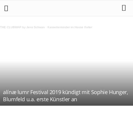
THE CLUBMAP by Jens Schwan
·
Kassettenkinder im House Keller
alínæ lumr Festival 2019 kündigt mit Sophie Hunger,
Blumfeld u.a. erste Künstler an
Teilen