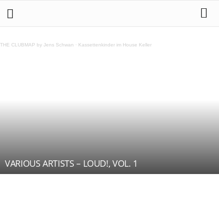
THE CLUBMAP by Jens Schwan
·
Kassettenkinder im House Keller
VARIOUS ARTISTS – LOUD!, VOL. 1
Teilen