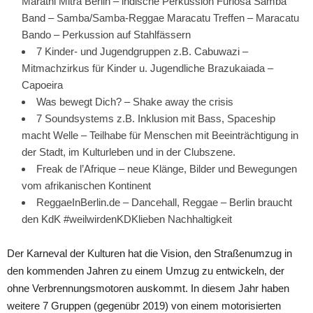
Marathi Mitra Berlin – indische Perkussion Furiosa Samba
Band – Samba/Samba-Reggae Maracatu Treffen – Maracatu
Bando – Perkussion auf Stahlfässern
7 Kinder- und Jugendgruppen z.B. Cabuwazi –
Mitmachzirkus für Kinder u. Jugendliche Brazukaiada –
Capoeira
Was bewegt Dich? – Shake away the crisis
7 Soundsystems z.B. Inklusion mit Bass, Spaceship
macht Welle – Teilhabe für Menschen mit Beeinträchtigung in
der Stadt, im Kulturleben und in der Clubszene.
Freak de l’Afrique – neue Klänge, Bilder und Bewegungen
vom afrikanischen Kontinent
ReggaeInBerlin.de – Dancehall, Reggae – Berlin braucht
den KdK #weilwirdenKDKlieben Nachhaltigkeit
Der Karneval der Kulturen hat die Vision, den Straßenumzug in
den kommenden Jahren zu einem Umzug zu entwickeln, der
ohne Verbrennungsmotoren auskommt. In diesem Jahr haben
weitere 7 Gruppen (gegenübr 2019) von einem motorisierten