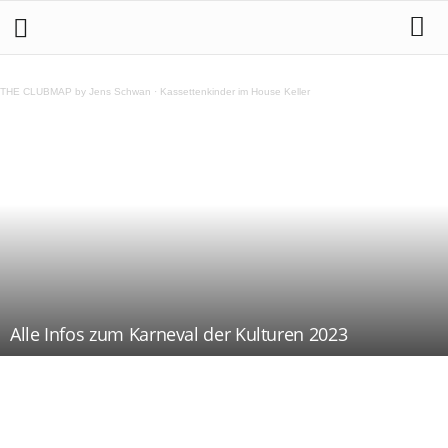
THE CLUBMAP by Jens Schwan
·
Kassettenkinder im House Keller
Alle Infos zum Karneval der Kulturen 2023
Teilen