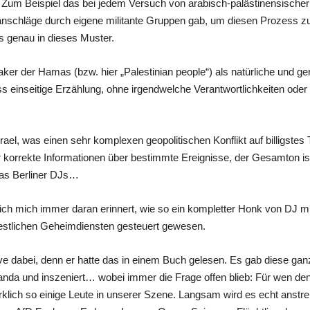
 Zum Beispiel das bei jedem Versuch von arabisch-palästinensischer 
nschläge durch eigene militante Gruppen gab, um diesen Prozess zu s
 genau in dieses Muster.
ker der Hamas (bzw. hier „Palestinian people“) als natürliche und gere
ss einseitige Erzählung, ohne irgendwelche Verantwortlichkeiten ode
Israel, was einen sehr komplexen geopolitischen Konflikt auf billigstes
korrekte Informationen über bestimmte Ereignisse, der Gesamton is
das Berliner DJs…
h mich immer daran erinnert, wie so ein kompletter Honk von DJ mir m
estlichen Geheimdiensten gesteuert gewesen.
ve dabei, denn er hatte das in einem Buch gelesen. Es gab diese ganz
aganda und inszeniert… wobei immer die Frage offen blieb: Für wen de
wirklich so einige Leute in unserer Szene. Langsam wird es echt anstr