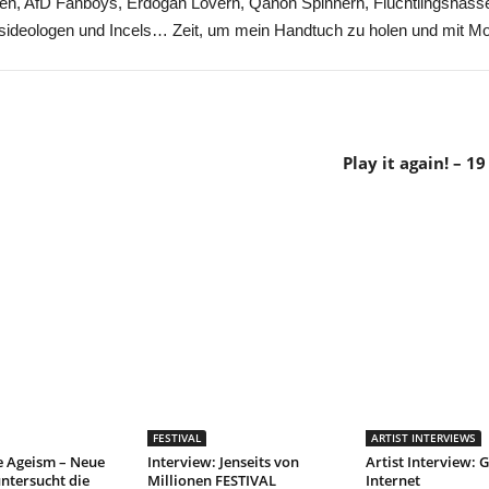
ten, AfD Fanboys, Erdogan Lovern, Qanon Spinnern, Flüchtlingshasse
sideologen und Incels… Zeit, um mein Handtuch zu holen und mit M
Play it again! – 
FESTIVAL
ARTIST INTERVIEWS
e Ageism – Neue
Interview: Jenseits von
Artist Interview: G
ntersucht die
Millionen FESTIVAL
Internet