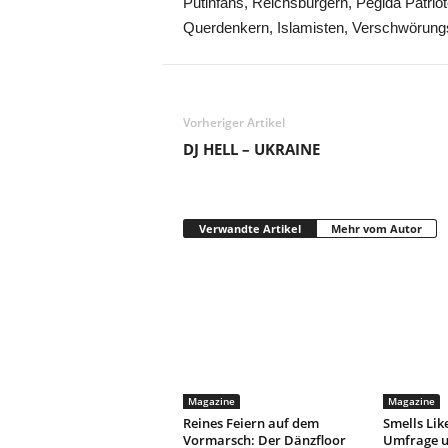
Putinfans, Reichsbürgern, Pegida Patrio
Querdenkern, Islamisten, Verschwörung
Vorheriger Artikel
DJ HELL – UKRAINE
Verwandte Artikel
Mehr vom Autor
Magazine
Magazine
Reines Feiern auf dem
Smells Lik
Vormarsch: Der Dänzfloor
Umfrage u