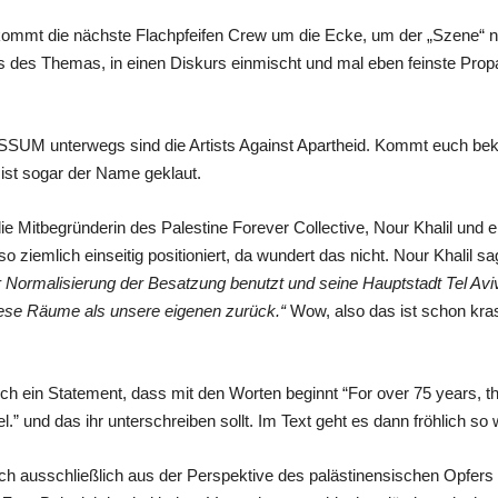
kommt die nächste Flachpfeifen Crew um die Ecke, um der „Szene“ 
tnis des Themas, in einen Diskurs einmischt und mal eben feinste Pro
SUM unterwegs sind die Artists Against Apartheid. Kommt euch beka
o ist sogar der Name geklaut.
 Mitbegründerin des Palestine Forever Collective, Nour Khalil und 
eso ziemlich einseitig positioniert, da wundert das nicht. Nour Khalil s
ur Normalisierung der Besatzung benutzt und seine Hauptstadt Tel Av
iese Räume als unsere eigenen zurück.“
Wow, also das ist schon kra
ch ein Statement, dass mit den Worten beginnt “For over 75 years, t
el.” und das ihr unterschreiben sollt. Im Text geht es dann fröhlich so w
ch ausschließlich aus der Perspektive des palästinensischen Opfers un