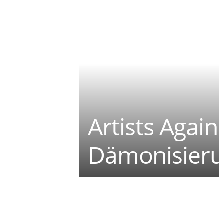
Artists Agai
Dämonisierun
Teilen