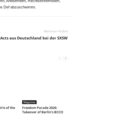
rn, Antisemiten, Rechtsextremisten,
os Def abzuschwirren.
Nächster Artikel
19 Acts aus Deutschland bei der SXSW
Magazine
irls of the
Freedom Parade 2026:
Takeover of Berlin’s BCCO