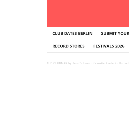
T
CLUB DATES BERLIN
SUBMIT YOUR
H
E
RECORD STORES
FESTIVALS 2026
C
L
U
THE CLUBMAP by Jens Schwan
·
Kassettenkinder im House K
B
M
A
P