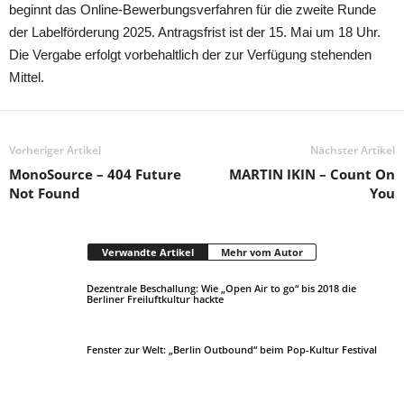
beginnt das Online-Bewerbungsverfahren für die zweite Runde
der Labelförderung 2025. Antragsfrist ist der 15. Mai um 18 Uhr.
Die Vergabe erfolgt vorbehaltlich der zur Verfügung stehenden
Mittel.
Vorheriger Artikel
Nächster Artikel
MonoSource – 404 Future
MARTIN IKIN – Count On
Not Found
You
Verwandte Artikel
Mehr vom Autor
Dezentrale Beschallung: Wie „Open Air to go“ bis 2018 die
Berliner Freiluftkultur hackte
Fenster zur Welt: „Berlin Outbound“ beim Pop-Kultur Festival