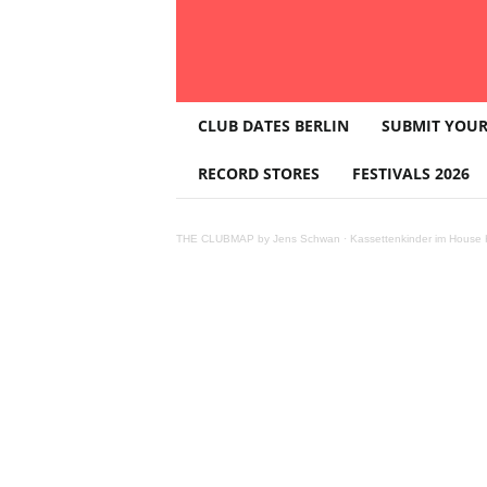
T
CLUB DATES BERLIN
SUBMIT YOUR
H
E
RECORD STORES
FESTIVALS 2026
C
L
U
THE CLUBMAP by Jens Schwan
·
Kassettenkinder im House K
B
M
A
P