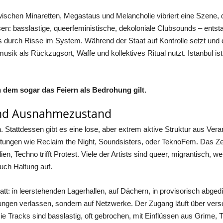
 Zwischen Minaretten, Megastaus und Melancholie vibriert eine Szene,
essen: basslastige, queerfeministische, dekoloniale Clubsounds – ent
s durch Risse im System. Während der Staat auf Kontrolle setzt und di
sik als Rückzugsort, Waffe und kollektives Ritual nutzt. Istanbul ist l
n dem sogar das Feiern als Bedrohung gilt.
und Ausnahmezustand
n. Stattdessen gibt es eine lose, aber extrem aktive Struktur aus Vera
tungen wie Reclaim the Night, Soundsisters, oder TeknoFem. Das Ze
lien, Techno trifft Protest. Viele der Artists sind queer, migrantisch, w
auch Haltung auf.
tt: in leerstehenden Lagerhallen, auf Dächern, in provisorisch abgedi
ungen verlassen, sondern auf Netzwerke. Der Zugang läuft über versc
Die Tracks sind basslastig, oft gebrochen, mit Einflüssen aus Grime,