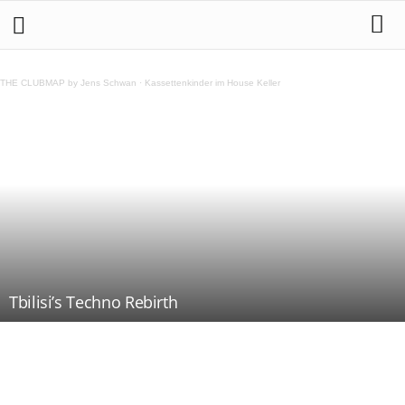
THE CLUBMAP by Jens Schwan
·
Kassettenkinder im House Keller
Tbilisi’s Techno Rebirth
Teilen