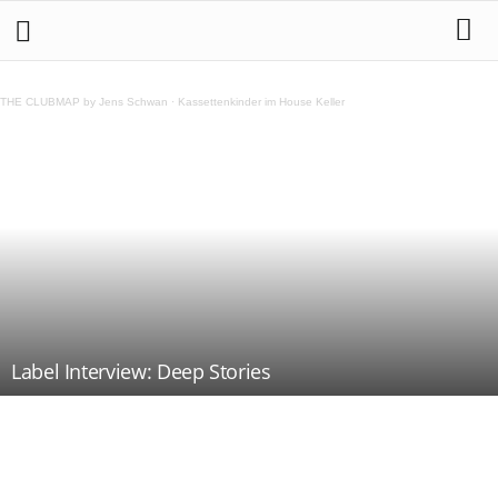
THE CLUBMAP by Jens Schwan
·
Kassettenkinder im House Keller
Label Interview: Deep Stories
Teilen