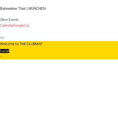
Bahnwärter Thiel | MÜNCHEN
Other Events
Calendar
GoogleCal
Welcome to THE CLUBMAP
Install
×