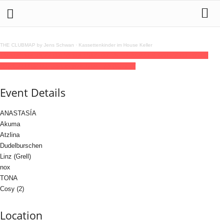
THE CLUBMAP by Jens Schwan
·
Kassettenkinder im House Keller
15
may
(may 15)
22:00
16
(may 16)
06:00
135 mit XOXO & Grell
22:00 - 06:00
(16)
(GMT+02:00)
Bahnwärter Thiel | MÜNCHEN
Event Details
ANASTASÍA
Akuma
Atzlina
Dudelburschen
Linz (Grell)
nox
TONA
Cosy (2)
Location