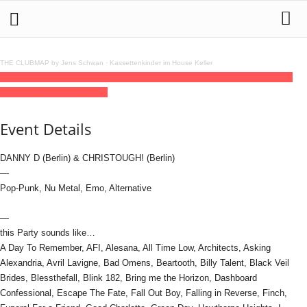
THE CLUBMAP by Jens Schwan
·
Kassettenkinder im House Keller
14
mar
22:30
Alternative Block Party - Pop-Punk Special
22:30
(GMT+01:00)
GrooveStation | DRESDEN
Event Details
DANNY D (Berlin) & CHRISTOUGH! (Berlin)
—
Pop-Punk, Nu Metal, Emo, Alternative
—
this Party sounds like…
A Day To Remember, AFI, Alesana, All Time Low, Architects, Asking
Alexandria, Avril Lavigne, Bad Omens, Beartooth, Billy Talent, Black Veil
Brides, Blessthefall, Blink 182, Bring me the Horizon, Dashboard
Confessional, Escape The Fate, Fall Out Boy, Falling in Reverse, Finch,