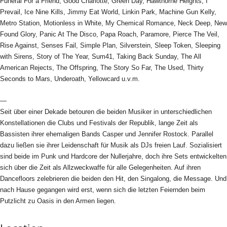
Funeral For a Friend, Good Charlotte, Green Day, Hawthorne Heights, I
Prevail, Ice Nine Kills, Jimmy Eat World, Linkin Park, Machine Gun Kelly,
Metro Station, Motionless in White, My Chemical Romance, Neck Deep, New
Found Glory, Panic At The Disco, Papa Roach, Paramore, Pierce The Veil,
Rise Against, Senses Fail, Simple Plan, Silverstein, Sleep Token, Sleeping
with Sirens, Story of The Year, Sum41, Taking Back Sunday, The All
American Rejects, The Offspring, The Story So Far, The Used, Thirty
Seconds to Mars, Underoath, Yellowcard u.v.m.
—
Seit über einer Dekade betouren die beiden Musiker in unterschiedlichen
Konstellationen die Clubs und Festivals der Republik, lange Zeit als
Bassisten ihrer ehemaligen Bands Casper und Jennifer Rostock. Parallel
dazu ließen sie ihrer Leidenschaft für Musik als DJs freien Lauf. Sozialisiert
sind beide im Punk und Hardcore der Nullerjahre, doch ihre Sets entwickelten
sich über die Zeit als Allzweckwaffe für alle Gelegenheiten. Auf ihren
Dancefloors zelebrieren die beiden den Hit, den Singalong, die Message. Und
nach Hause gegangen wird erst, wenn sich die letzten Feiernden beim
Putzlicht zu Oasis in den Armen liegen.