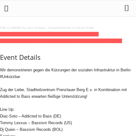
THE CLUBMAP by Jens Schwan
·
Kassettenkinder im House Keller
23
aug
15:00
22:00
ATB - #Unkuerzbar Demo mit - Zug der
Liebe/Stadteilzentrum Prenzlauer Berg E.V
15:00 - 22:00
(GMT+02:00)
Event Details
Wir demonstrieren gegen die Kürzungen der sozialen Infrastruktur in Berlin
#Unkürzbar
Zug der Liebe, Stadtteilzentrum Prenzlauer Berg E.v. in Kombination mit
Addicted to Bass erwarten fleißige Unterstützung!
Line Up:
Diaz-Soto – Addicted to Bass (DE)
Tommy Lexxus – Bassism Records (US)
Dj Quien – Bassism Records (BOL)