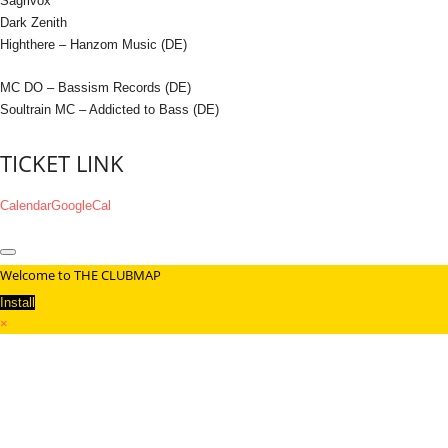
Sagrivox
Dark Zenith
Highthere – Hanzom Music (DE)
MC DO – Bassism Records (DE)
Soultrain MC – Addicted to Bass (DE)
TICKET LINK
Calendar
GoogleCal
Welcome to THE CLUBMAP
Install
×