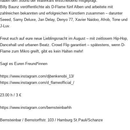
haben den Sound der Waterkant entscheidend mitgeprägt.
Billy Baunz veröffentlichte als D-Flame fünf Alben und arbeitete mit
zahlreichen bekannten und erfolgreichen Künstlern zusammen – darunter
Seeed, Samy Deluxe, Jan Delay, Denyo 77, Xavier Naidoo, Afrob, Tone und
J-Luv.
Freut euch auf eure neue Lieblingsnacht im August – mit zeitlosem Hip-Hop,
Dancehall und urbanen Beatz. Crowd Flip garantiert – spätestens, wenn D-
Flame zum Mikro greift, gibt es kein Halten mehr!
Sagt es Euren Freund*innen
https://www.instagram.com/djbenkenobi_13/
https://www.instagram.com/d_flameofficial_/
23.00 h / 3 €
https://www.instagram.com/bernsteinbarhh
Bernsteinbar / Bernstorffstr. 103 / Hamburg St.Pauli/Schanze