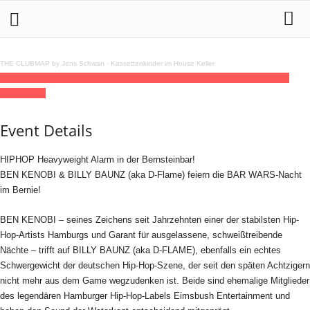
THE CLUBMAP by Jens Schwan
·
Kassettenkinder im House Keller
08
aug
23:00
Bernsteinbar x BAR WARS
23:00
(GMT+02:00)
Bernsteinbar |
HAMBURG
Event Details
HIPHOP Heavyweight Alarm in der Bernsteinbar!
BEN KENOBI & BILLY BAUNZ (aka D-Flame) feiern die BAR WARS-Nacht
im Bernie!
BEN KENOBI – seines Zeichens seit Jahrzehnten einer der stabilsten Hip-
Hop-Artists Hamburgs und Garant für ausgelassene, schweißtreibende
Nächte – trifft auf BILLY BAUNZ (aka D-FLAME), ebenfalls ein echtes
Schwergewicht der deutschen Hip-Hop-Szene, der seit den späten Achtzigern
nicht mehr aus dem Game wegzudenken ist. Beide sind ehemalige Mitglieder
des legendären Hamburger Hip-Hop-Labels Eimsbush Entertainment und