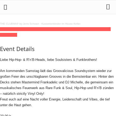
THE CLUBMAP by Jens Schwan
·
Kassettenkinder im House Keller
13
dec
23:00
Bernsteinbar x Groovalicious
23:00
(GMT+01:00)
Bernsteinbar |
HAMBURG
Event Details
Liebe Hip-Hop- & R’n’B-Heads, liebe Soulsisters & Funkbrothers!
Am kommenden Samstag lädt das Groovalicious Soundsystem wieder zur
großen Feier des unschlagbaren Grooves in die Bernsteinbar ein. Hinter den
Decks stehen Mastermind Frankadelic und DJ Michelle, die gemeinsam ein
musikalisches Feuerwerk aus Rare Funk & Soul, Hip-Hop und R’n’B zünden
– natürlich strictly Vinyl Only!
Freut euch auf eine Nacht voller Energie, Leidenschaft und Vibes, die tief
unter die Haut gehen.