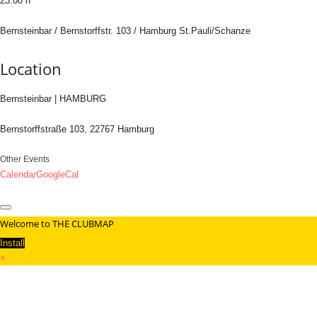
23.00 h
Bernsteinbar / Bernstorffstr. 103 / Hamburg St.Pauli/Schanze
Location
Bernsteinbar | HAMBURG
Bernstorffstraße 103, 22767 Hamburg
Other Events
Calendar
GoogleCal
Welcome to THE CLUBMAP
Install
×