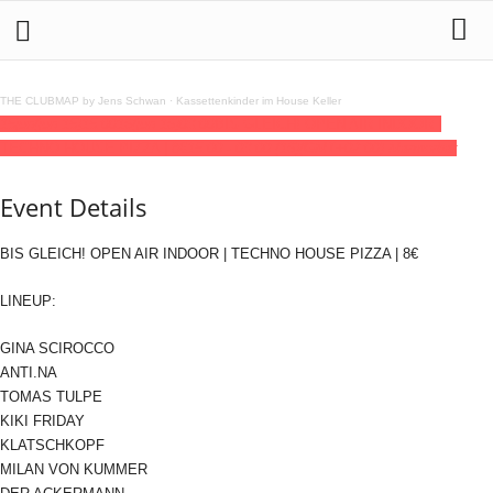
THE CLUBMAP by Jens Schwan
·
Kassettenkinder im House Keller
15
jun
(jun 15)
15:00
16
(jun 16)
03:00
BIS GLEICH! OPEN AIR INDOOR |
TECHNO HOUSE PIZZA | 8€
15:00 - 03:00
(16)
(GMT+02:00)
Marmorbar
Event Details
BIS GLEICH! OPEN AIR INDOOR | TECHNO HOUSE PIZZA | 8€
LINEUP:
GINA SCIROCCO
ANTI.NA
TOMAS TULPE
KIKI FRIDAY
KLATSCHKOPF
MILAN VON KUMMER