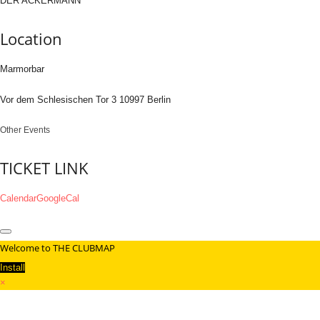
DER ACKERMANN
Location
Marmorbar
Vor dem Schlesischen Tor 3 10997 Berlin
Other Events
TICKET LINK
Calendar
GoogleCal
Welcome to THE CLUBMAP
Install
×