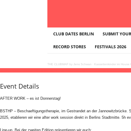
T
CLUB DATES BERLIN
SUBMIT YOUR
H
E
RECORD STORES
FESTIVALS 2026
C
L
U
THE CLUBMAP by Jens Schwan
·
Kassettenkinder im House K
B
10
jul
17:00
22:00
BSTHP after work - w/ Rad.Lez, MILLA LOU & justUS
17:00 -
M
A
Event Details
P
AFTER WORK – es ist Donnerstag!
BSTHP – Beschaeftigungstherapie, im Gestrandet an der Jannowitzbrücke. S
2025, etablieren wir eine after work session direkt in Berlins Stadtmitte. 5h ev
Line-up. Bei der zweiten Edition präsentieren wir euch: