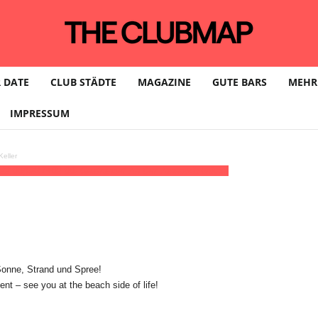
 DATE
CLUB STÄDTE
MAGAZINE
GUTE BARS
MEHR
IMPRESSUM
eller
 22:00
(GMT+02:00)
Gestrandet An Der Jannowitzbrücke
onne, Strand und Spree!
ent – see you at the beach side of life!