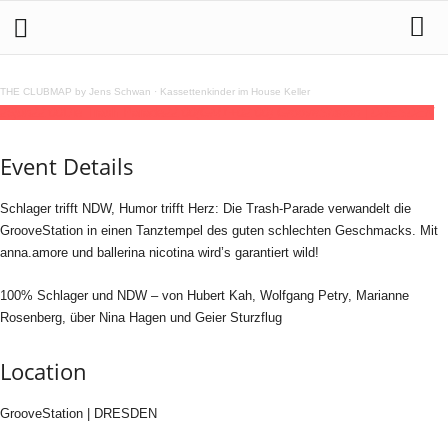
THE CLUBMAP by Jens Schwan
·
Kassettenkinder im House Keller
26
jun
22:00
Die Trash Parade
22:00
(GMT+02:00)
GrooveStation | DRESDEN
Event Details
Schlager trifft NDW, Humor trifft Herz: Die Trash-Parade verwandelt die
GrooveStation in einen Tanztempel des guten schlechten Geschmacks. Mit
anna.amore und ballerina nicotina wird’s garantiert wild!
100% Schlager und NDW – von Hubert Kah, Wolfgang Petry, Marianne
Rosenberg, über Nina Hagen und Geier Sturzflug
Location
GrooveStation | DRESDEN