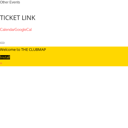
Other Events
TICKET LINK
Calendar
GoogleCal
Welcome to THE CLUBMAP
Install
×