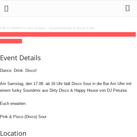
THE CLUBMAP by Jens Schwan
·
Kassettenkinder im House Keller
17
aug
16:00
22:00
Disco Sour "Daytime Party"
16:00 - 22:00
(GMT+02:00)
BAU
Bar Am Ufer
Event Details
Dance. Drink. Disco!
Am Samstag, den 17.08. ab 16 Uhr lädt Disco Sour in die Bar Am Ufer mit
einem funky Soundmix aus Dirty Disco & Happy House von DJ Petunia.
Euch erwarten:
Pink & Pisco (Disco) Sour
Location