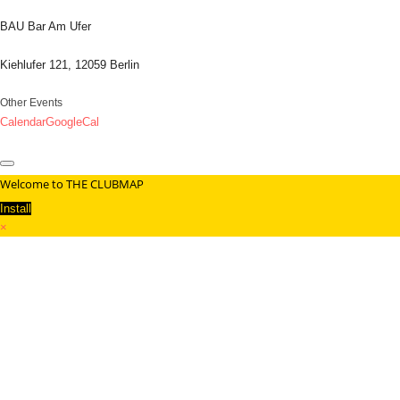
BAU Bar Am Ufer
Kiehlufer 121, 12059 Berlin
Other Events
Calendar
GoogleCal
Welcome to THE CLUBMAP
Install
×