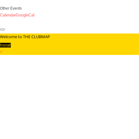
Other Events
Calendar
GoogleCal
Welcome to THE CLUBMAP
Install
×