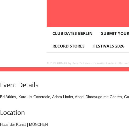
T
CLUB DATES BERLIN
SUBMIT YOUR
H
E
RECORD STORES
FESTIVALS 2026
C
L
U
THE CLUBMAP by Jens Schwan
·
Kassettenkinder im House K
B
31
jan
01
feb
ECHOES. Skin Contact
(January 31) 00:00 - (February 1) 00:00
(GM
M
A
Event Details
P
Ed Atkins, Kara-Lis Coverdale, Adam Linder, Angel Dimayuga mit Gästen, Ga
Location
Haus der Kunst | MÜNCHEN