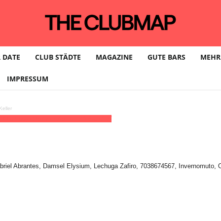
 DATE
CLUB STÄDTE
MAGAZINE
GUTE BARS
MEHR
IMPRESSUM
eller
T+01:00)
Haus der Kunst | MÜNCHEN
briel Abrantes, Damsel Elysium, Lechuga Zafiro, 7038674567, Invernomuto, 